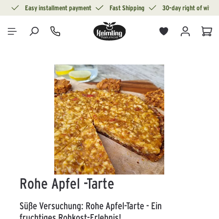
ion
Easy installment payment
Fast Shipping
30-day right of withd
in content
Sho
Skip image gallery
Rohe Apfel -Tarte
Süße Versuchung: Rohe Apfel-Tarte - Ein
fruchtiges Rohkost-Erlebnis!