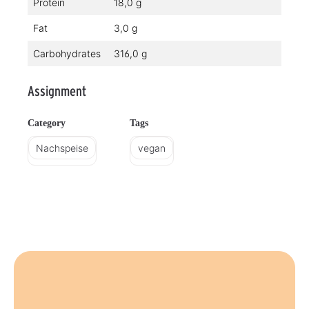
Protein
18,0 g
Fat
3,0 g
Carbohydrates
316,0 g
Assignment
Category
Tags
Nachspeise
vegan