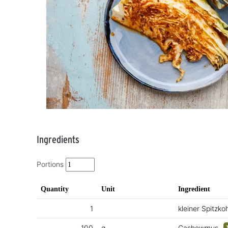
Ingredients
Portions
Quantity
Unit
Ingredient
1
kleiner Spitzkoh
100
g
Cashewmus