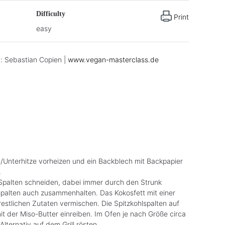
Difficulty
Print
easy
d: Sebastian Copien |
www.vegan-masterclass.de
Unterhitze vorheizen und ein Backblech mit Backpapier
.
 Spalten schneiden, dabei immer durch den Strunk
spalten auch zusammenhalten. Das Kokosfett mit einer
estlichen Zutaten vermischen. Die Spitzkohlspalten auf
t der Miso-Butter einreiben. Im Ofen je nach Größe circa
ternativ auf dem Grill rösten.