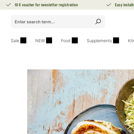
10 € voucher for newsletter registration
Easy instal
search
Skip to main navigation
Sale
NEW
Food
Supplements
Ki
Skip image gallery