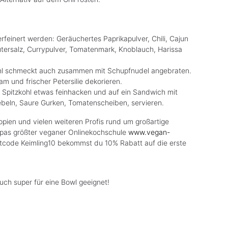
erfeinert werden: Geräuchertes Paprikapulver, Chili, Cajun
utersalz, Currypulver, Tomatenmark, Knoblauch, Harissa
ohl schmeckt auch zusammen mit Schupfnudel angebraten.
m und frischer Petersilie dekorieren.
n Spitzkohl etwas feinhacken und auf ein Sandwich mit
iebeln, Saure Gurken, Tomatenscheiben, servieren.
ien und vielen weiteren Profis rund um großartige
ropas größter veganer Onlinekochschule
www.vegan-
tcode Keimling10 bekommst du 10% Rabatt auf die erste
 auch super für eine Bowl geeignet!