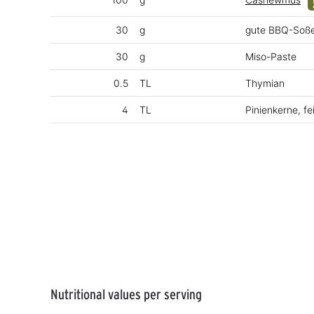
30
g
gute BBQ-Soß
30
g
Miso-Paste
0.5
TL
Thymian
4
TL
Pinienkerne, fe
Nutritional values per serving