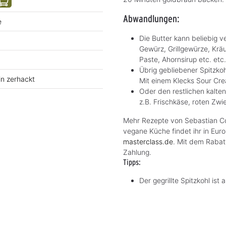
Abwandlungen:
e
Die Butter kann beliebig v
Gewürz, Grillgewürze, Krä
Paste, Ahornsirup etc. etc.
Übrig gebliebener Spitzk
in zerhackt
Mit einem Klecks Sour Crea
Oder den restlichen kalte
z.B. Frischkäse, roten Zw
Mehr Rezepte von Sebastian Cop
vegane Küche findet ihr in Eu
masterclass.de
. Mit dem Rabat
Zahlung.
Tipps:
Der gegrillte Spitzkohl ist