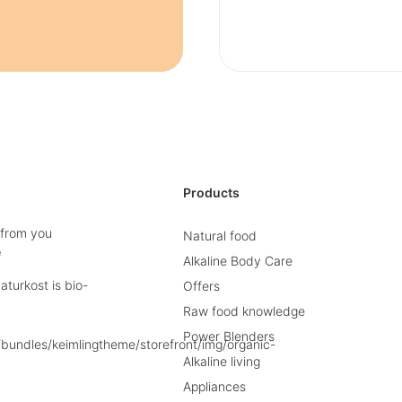
Products
 from you
Natural food
e
Alkaline Body Care
turkost is bio-
Offers
Raw food knowledge
Power Blenders
Alkaline living
Appliances