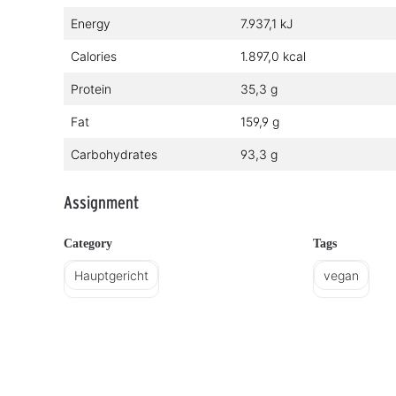
Energy
7.937,1 kJ
Calories
1.897,0 kcal
Protein
35,3 g
Fat
159,9 g
Carbohydrates
93,3 g
Assignment
Category
Tags
Hauptgericht
vegan