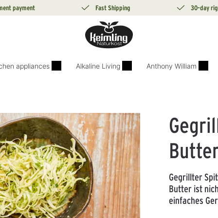
lment payment
Fast Shipping
30-day rig
tchen appliances
Alkaline Living
Anthony William
Gegril
Butte
Gegrillter Sp
Butter ist nic
einfaches Ger