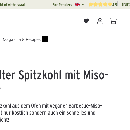
ht of withdrawal
For Retailers
4.9
Average rating of 4.9 out o
Shopping
Magazine & Recipes
lter Spitzkohl mit Miso-
r
itzkohl aus dem Ofen mit veganer Barbecue-Miso-
ht nur köstlich sondern auch ein schnelles und
icht!