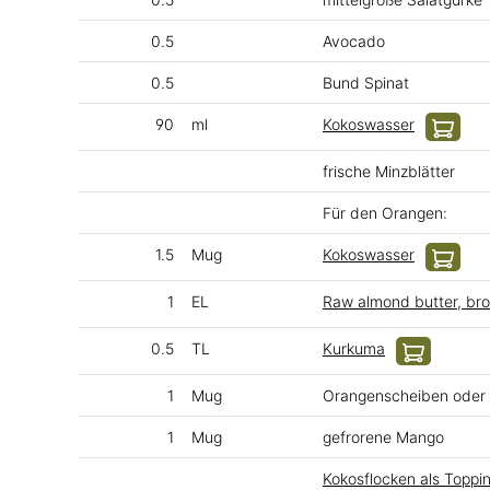
0.5
Avocado
0.5
Bund Spinat
90
ml
Kokoswasser
frische Minzblätter
Für den Orangen:
1.5
Mug
Kokoswasser
1
EL
Raw almond butter, br
0.5
TL
Kurkuma
1
Mug
Orangenscheiben oder 
1
Mug
gefrorene Mango
Kokosflocken als Toppi