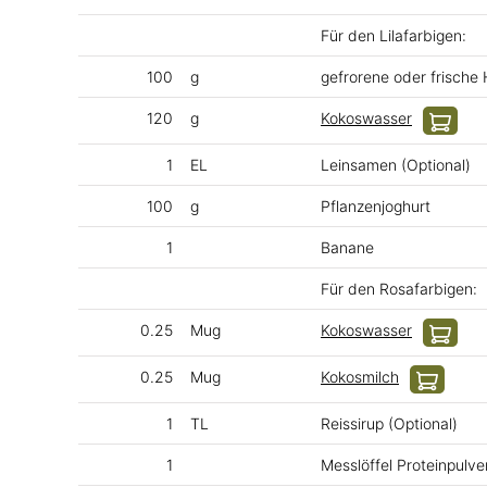
Für den Lilafarbigen:
100
g
gefrorene oder frische
120
g
Kokoswasser
1
EL
Leinsamen (Optional)
100
g
Pflanzenjoghurt
1
Banane
Für den Rosafarbigen:
0.25
Mug
Kokoswasser
0.25
Mug
Kokosmilch
1
TL
Reissirup (Optional)
1
Messlöffel Proteinpulve