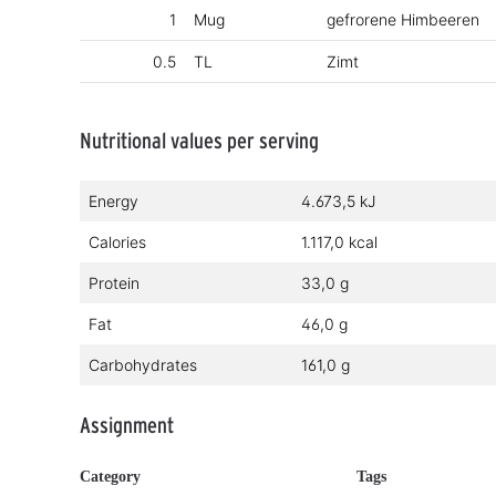
1
Mug
gefrorene Himbeeren
0.5
TL
Zimt
Nutritional values per serving
Energy
4.673,5 kJ
Calories
1.117,0 kcal
Protein
33,0 g
Fat
46,0 g
Carbohydrates
161,0 g
Assignment
Category
Tags