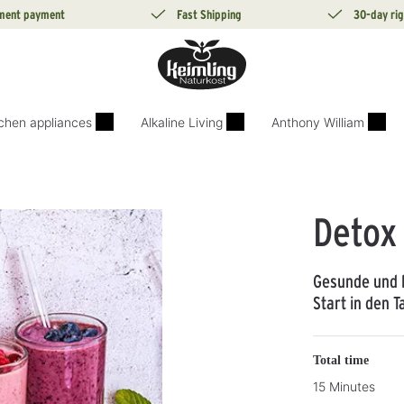
lment payment
Fast Shipping
30-day rig
tchen appliances
Alkaline Living
Anthony William
Detox
Gesunde und l
Start in den T
Total time
15 Minutes