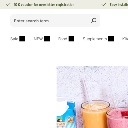
10 € voucher for newsletter registration
Easy instal
search
Skip to main navigation
Sale
NEW
Food
Supplements
Ki
Skip image gallery