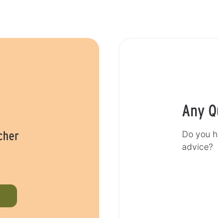
Any Q
cher
Do you h
advice?