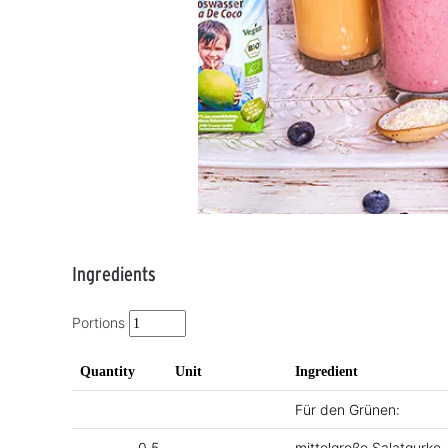
Ingredients
Portions
Quantity
Unit
Ingredient
Für den Grünen:
0.5
mittelgroße Salatgurke