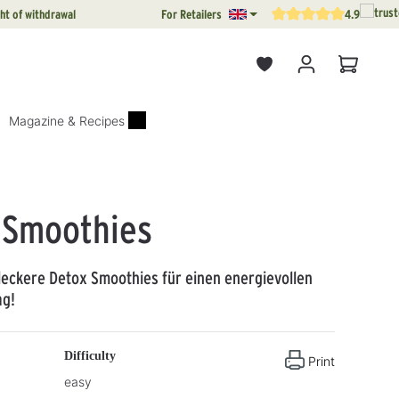
ht of withdrawal
For Retailers
4.9
Average rating of 4.9 out o
Shopping
Magazine & Recipes
 Smoothies
eckere Detox Smoothies für einen energievollen
ag!
Difficulty
Print
easy