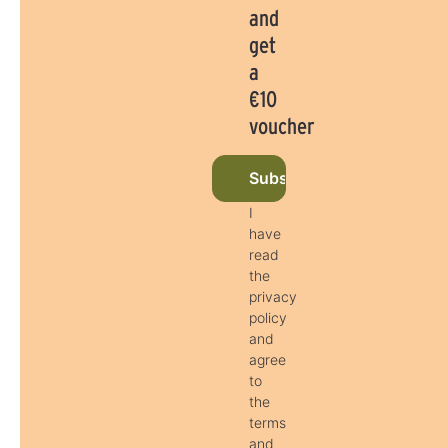
and
get
a
€10
voucher
Subscribe to newsletter 
I
have
read
the
privacy
policy
and
agree
to
the
terms
and