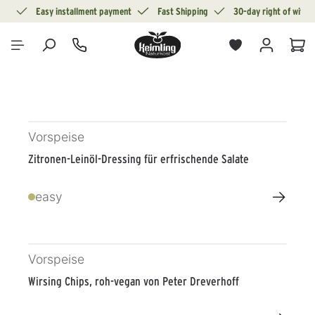
ion
Easy installment payment
Fast Shipping
30-day right of withd
in content
Sho
Vorspeise
Zitronen-Leinöl-Dressing für erfrischende Salate
→
easy
Vorspeise
Wirsing Chips, roh-vegan von Peter Dreverhoff