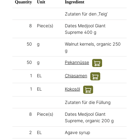
Quantity
Unit
Ingredient
Zutaten für den ‚Teig‘
8
Piece(s)
Dates Medjool Giant
Supreme 400 g
50
g
Walnut kernels, organic 250
g
50
g
Pekannüsse
1
EL
Chiasamen
1
EL
Kokosöl
Zutaten für die Füllung
8
Piece(s)
Dates Medjool Giant
Supreme, organic 200 g
2
EL
Agave syrup