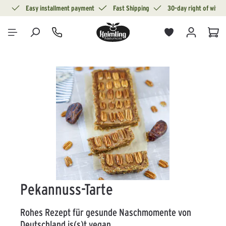
ion
Easy installment payment
Fast Shipping
30-day right of withd
in content
Sho
Skip image gallery
Pekannuss-Tarte
Rohes Rezept für gesunde Naschmomente von
Deutschland is(s)t vegan