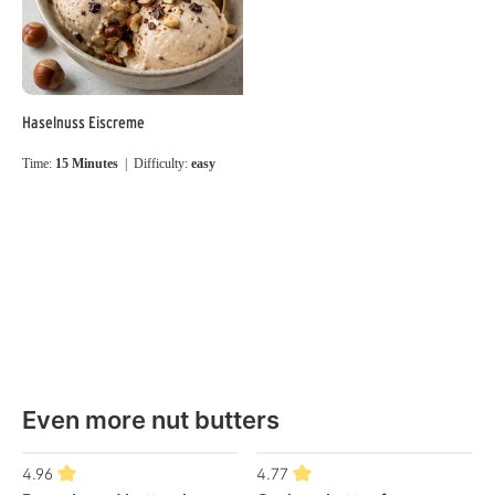
Haselnuss Eiscreme
Time:
15 Minutes
| Difficulty:
easy
Even more nut butters
Skip product gallery
4.96
4.77