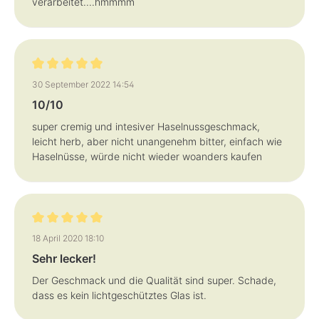
verarbeitet....hmmmm
Review with rating of 5 out of 5 stars
30 September 2022 14:54
10/10
super cremig und intesiver Haselnussgeschmack,
leicht herb, aber nicht unangenehm bitter, einfach wie
Haselnüsse, würde nicht wieder woanders kaufen
Review with rating of 5 out of 5 stars
18 April 2020 18:10
Sehr lecker!
Der Geschmack und die Qualität sind super. Schade,
dass es kein lichtgeschütztes Glas ist.