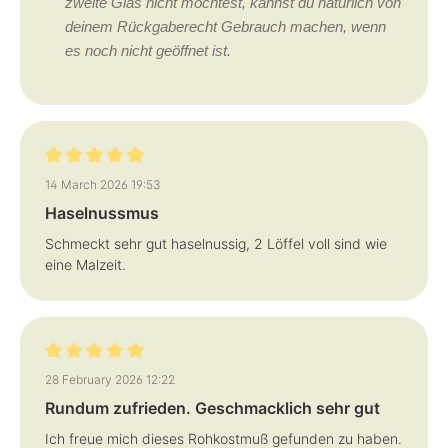
zweite Glas nicht möchtest, kannst du natürlich von
deinem Rückgaberecht Gebrauch machen, wenn
es noch nicht geöffnet ist.
Review with rating of 5 out of 5 stars
14 March 2026 19:53
Haselnussmus
Schmeckt sehr gut haselnussig, 2 Löffel voll sind wie
eine Malzeit.
Review with rating of 5 out of 5 stars
28 February 2026 12:22
Rundum zufrieden. Geschmacklich sehr gut
Ich freue mich dieses Rohkostmuß gefunden zu haben.