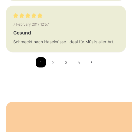
Review with rating of 5 out of 5 stars
7 February 2019 12:57
Gesund
Schmeckt nach Haselnüsse. Ideal für Müslis aller Art.
1
2
3
4