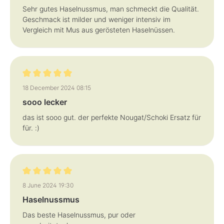
Sehr gutes Haselnussmus, man schmeckt die Qualität.
Geschmack ist milder und weniger intensiv im
Vergleich mit Mus aus gerösteten Haselnüssen.
Review with rating of 5 out of 5 stars
18 December 2024 08:15
sooo lecker
das ist sooo gut. der perfekte Nougat/Schoki Ersatz für
für. :)
Review with rating of 5 out of 5 stars
8 June 2024 19:30
Haselnussmus
Das beste Haselnussmus, pur oder