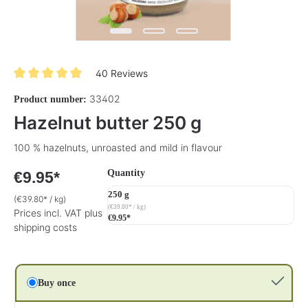
40 Reviews
Average rating of 4.9 out of 5 stars
33402
Product number:
Hazelnut butter 250 g
100 % hazelnuts, unroasted and mild in flavour
Select
Quantity
€9.95*
250 g
(€39.80* / kg)
(€39.80* / kg)
Prices incl. VAT plus
€9.95*
shipping costs
Buy once