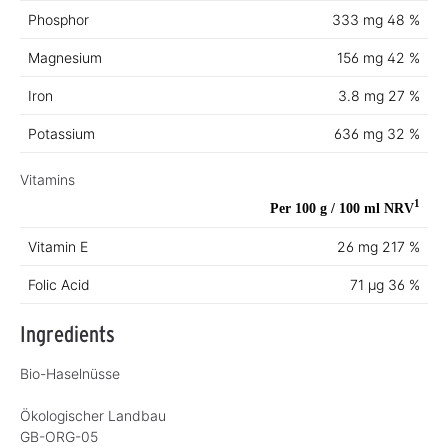
Phosphor
333 mg
48 %
Magnesium
156 mg
42 %
Iron
3.8 mg
27 %
Potassium
636 mg
32 %
Vitamins
1
Per 100 g / 100 ml
NRV
Vitamin E
26 mg
217 %
Folic Acid
71 µg
36 %
Ingredients
Bio-Haselnüsse
Ökologischer Landbau
GB-ORG-05