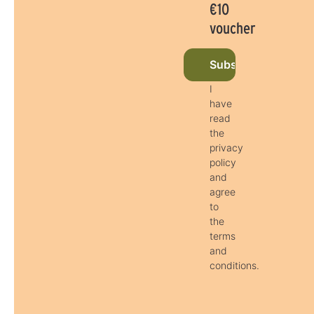
€10
voucher
Subscribe to newsl
I
have
read
the
privacy
policy
and
agree
to
the
terms
and
conditions.