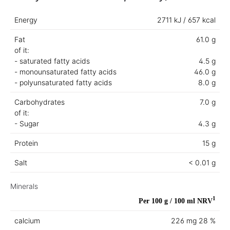
Energy
2711 kJ / 657 kcal
Fat
61.0 g
of it:
- saturated fatty acids
4.5 g
- monounsaturated fatty acids
46.0 g
- polyunsaturated fatty acids
8.0 g
Carbohydrates
7.0 g
of it:
- Sugar
4.3 g
Protein
15 g
Salt
< 0.01 g
Minerals
1
Per 100 g / 100 ml
NRV
calcium
226 mg
28 %