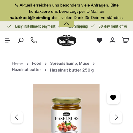
📞 Aktuell erreichen uns besonders viele Anfragen. Bitte
in content
kontaktiere uns bevorzugt per E-Mail an
naturkost@keimling.de
– vielen Dank für Dein Verständnis.
ion
Easy installment payment
Fast Shipping
30-day right of withd
Sho
Food
Spreads &amp; Muse
Home
Hazelnut butter
Hazelnut butter 250 g
Skip image gallery