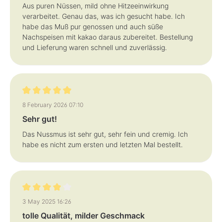
Aus puren Nüssen, mild ohne Hitzeeinwirkung
verarbeitet. Genau das, was ich gesucht habe. Ich
habe das Muß pur genossen und auch süße
Nachspeisen mit kakao daraus zubereitet. Bestellung
und Lieferung waren schnell und zuverlässig.
Review with rating of 5 out of 5 stars
8 February 2026 07:10
Sehr gut!
Das Nussmus ist sehr gut, sehr fein und cremig. Ich
habe es nicht zum ersten und letzten Mal bestellt.
Review with rating of 4 out of 5 stars
3 May 2025 16:26
tolle Qualität, milder Geschmack