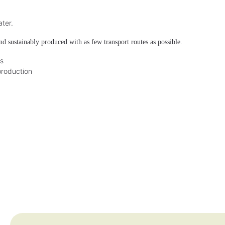
ater.
nd sustainably produced with as few transport routes as possible.
ds
production