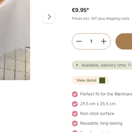
€9.95*
Prices incl. VAT plus shipping costs
Product Quantity:
Available, delivery time: 1
View detail
Perfect fit for the Wart
29.5 cm x 35.5 cm
Non-stick surface
Reusable, long-lasting