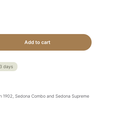
 Enter the desired amount or use the but
Add to cart
-3 days
mann 1902, Sedona Combo and Sedona Supreme