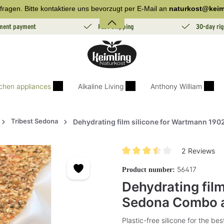
fragen. Bitte kontaktiere uns bevorzugt per E-Mail an
naturkost@keim
lment payment
Fast Shipping
30-day rig
tchen appliances
Alkaline Living
Anthony William
Tribest Sedona
Dehydrating film silicone for Wartmann 1
2 Reviews
Average rating of 3.5 out of 5 s
56417
Product number:
Dehydrating fil
Sedona Combo 
Plastic-free silicone for the bes