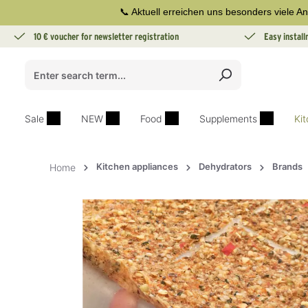
📞 Aktuell erreichen uns besonders viele An
search
Skip to main navigation
10 € voucher for newsletter registration
Easy instal
Sale
NEW
Food
Supplements
Ki
Kitchen appliances
Dehydrators
Brands
Home
Skip image gallery