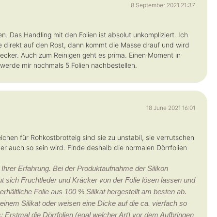
8 September 2021 21:37
. Das Handling mit den Folien ist absolut unkompliziert. Ich
lie direkt auf den Rost, dann kommt die Masse drauf und wird
lecker. Auch zum Reinigen geht es prima. Einen Moment in
 werde mir nochmals 5 Folien nachbestellen.
18 June 2021 16:01
chen für Rohkostbrotteig sind sie zu unstabil, sie verrutschen
er auch so sein wird. Finde deshalb die normalen Dörrfolien
 Ihrer Erfahrung. Bei der Produktaufnahme der Silikon
gut sich Fruchtleder und Kräcker von der Folie lösen lassen und
erhältliche Folie aus 100 % Silikat hergestellt am besten ab.
 reinem Silikat oder weisen eine Dicke auf die ca. vierfach so
s: Erstmal die Dörrfolien (egal welcher Art) vor dem Aufbringen