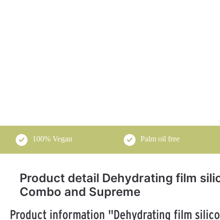
100% Vegan
Palm oil free
Product detail Dehydrating film si
Combo and Supreme
Product information "Dehydrating film sili