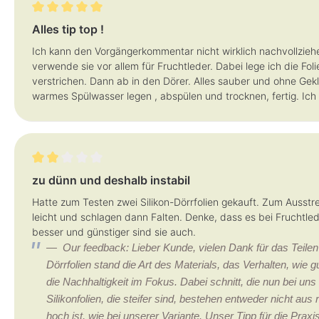
Review with rating of 5 out of 5 stars
Alles tip top !
Ich kann den Vorgängerkommentar nicht wirklich nachvollziehen
verwende sie vor allem für Fruchtleder. Dabei lege ich die Fo
verstrichen. Dann ab in den Dörer. Alles sauber und ohne Gek
warmes Spülwasser legen , abspülen und trocknen, fertig. Ich
Review with rating of 2 out of 5 stars
zu dünn und deshalb instabil
Hatte zum Testen zwei Silikon-Dörrfolien gekauft. Zum Ausstrei
leicht und schlagen dann Falten. Denke, dass es bei Fruchtled
besser und günstiger sind sie auch.
Our feedback: Lieber Kunde, vielen Dank für das Teilen
Dörrfolien stand die Art des Materials, das Verhalten, wie 
die Nachhaltigkeit im Fokus. Dabei schnitt, die nun bei uns 
Silikonfolien, die steifer sind, bestehen entweder nicht aus
hoch ist, wie bei unserer Variante. Unser Tipp für die Praxi