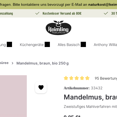
fragen. Bitte kontaktiere uns bevorzugt per E-Mail an
naturkost@keim
enzahlung
Kostenloser Versand ab 80€
30 
ung
Küchengeräte
Alles Basisch
Anthony Will
püree
Mandelmus, braun, bio 250 g
95 Bewertun
Durchschnittliche Bewertung vo
33432
Artikelnummer:
Mandelmus, brau
Zweistufiges Mahlverfahren mit