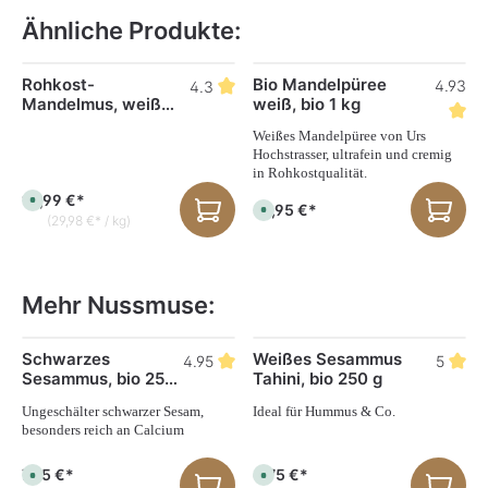
Ähnliche Produkte:
Produktgalerie überspringen
Rohkost-
Bio Mandelpüree
4.93
4.3
Mandelmus, weiß
weiß, bio 1 kg
bio, 500 g
Weißes Mandelpüree von Urs
Hochstrasser, ultrafein und cremig
in Rohkostqualität.
14,99 €*
S
39,95 €*
S
o
(29,98 €* / kg)
o
f
f
o
o
r
r
t
t
v
v
e
Mehr Nussmuse:
e
r
r
f
f
ü
ü
g
Produktgalerie überspringen
g
Schwarzes
Weißes Sesammus
b
7
4.95
5
b
a
Sesammus, bio 250
Tahini, bio 250 g
a
r
r
g
,
,
L
Ungeschälter schwarzer Sesam,
Ideal für Hummus & Co.
L
i
besonders reich an Calcium
i
e
e
f
f
e
e
7,75 €*
6,75 €*
r
S
S
r
z