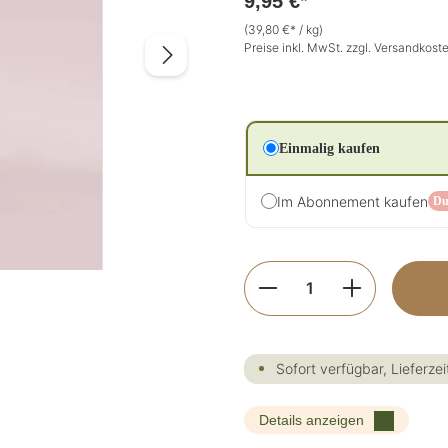
9,95 €*
(39,80 €* / kg)
Preise inkl. MwSt. zzgl. Versandkost
Einmalig kaufen
Im Abonnement kaufen
Du
Produkt Anzahl: G
Sofort verfügbar, Lieferzei
Details anzeigen