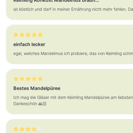
Keimling Rohkost Mandelmus braun…
ist köstlich und darf in meiner Ernährung nicht mehr fehlen. 
Bewertung mit 5 von 5 Sternen
einfach lecker
egal, welches Mandelmus ich probiere, das von Keimling sch
Bewertung mit 5 von 5 Sternen
Bestes Mandelpüree
Ich mag die Gläser mit dem Keimling Mandelpüree am liebste
Dankeschön 🙏🏻