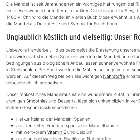
o
(39,80 €* / kg)
Die Mandel ist seit Jahrhunderten ein wichtiges Nahrungsmittel 
f
o
um diesen wunderbaren Kern: Im antiken Griechenland hieß es, de
r
t
1400 v. Chr. wird die Mandel im vierten Buch Mose erwähnt, als Aa
v
e
die Mandel als Delikatesse und Symbol für Fruchtbarkeit.
r
f
ü
Unglaublich köstlich und vielseitig: Unser
g
b
a
r
Liebevolle Handarbeit – dies beschreibt die Entstehung unseres
,
Landwirtschaftsbetrieben Spaniens werden die Mandelbäume für 
L
i
Bedingungen aus biologischem Anbau lassen sonnenverwöhnte Frü
e
f
in Steinmühlen. Per Hand werden die Mühlen so langsam und schon
e
r
werden. Auf diesem Weg bleiben alle wichtigen
Nährstoffe
erhalte
z
unbeschreiblich aromatisch.
e
i
t
Unser rohköstliches Mandelmus ist eine wunderbare Zutat in Ihrer
:
1
cremigen
Smoothies
und Desserts, lässt sich unkompliziert in ver
-
3
leckere Geschmackskompositionen.
T
a
g
Herkunftsland der Mandeln: Spanien
e
aus den reifen Früchten spanischer Mandelbäume
mit wertvollem
Vitamin E
und Calcium
reich an hochwertigem Eiweiß und Nährstoffen