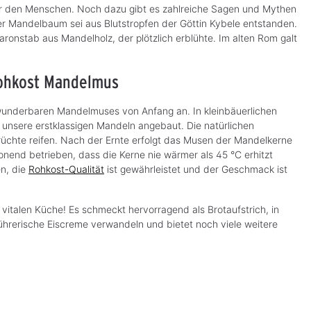
o
o
(39,80 €* / kg)
(35,80 €* / kg)
für den Menschen. Noch dazu gibt es zahlreiche Sagen und Mythen
f
f
o
o
r Mandelbaum sei aus Blutstropfen der Göttin Kybele entstanden.
r
r
t
t
ronstab aus Mandelholz, der plötzlich erblühte. Im alten Rom galt
v
v
e
e
r
r
f
f
ü
ü
 Rohkost Mandelmus
g
g
b
b
a
a
r
r
 wunderbaren Mandelmuses von Anfang an. In kleinbäuerlichen
,
,
unsere erstklassigen Mandeln angebaut. Die natürlichen
L
L
i
i
chte reifen. Nach der Ernte erfolgt das Musen der Mandelkerne
e
e
f
f
end betrieben, dass die Kerne nie wärmer als 45 °C erhitzt
e
e
r
r
n, die
Rohkost-Qualität
ist gewährleistet und der Geschmack ist
z
z
e
e
i
i
t
t
 vitalen Küche! Es schmeckt hervorragend als Brotaufstrich, in
:
:
1
1
führerische Eiscreme verwandeln und bietet noch viele weitere
-
-
3
3
T
T
a
a
g
g
e
e