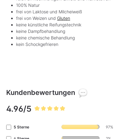
100% Natur
frei von Laktose und Milcheiweiß
frei von Weizen und
Gluten
keine künstliche Reifungstechnik
keine Dampfbehandlung
keine chemische Behandlung
kein Schockgefrieren
Kundenbewertungen
4.96/5
Durchschnittliche Bewertung von 4.9 von 5 Sternen
5 Sterne
97%
4 Sterne
2%