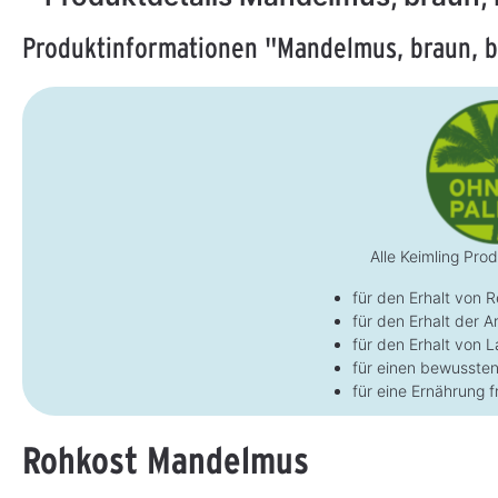
Produktinformationen "Mandelmus, braun, b
Alle Keimling Pro
für den Erhalt von 
für den Erhalt der Ar
für den Erhalt von 
Walnussmus, bio
für einen bewusste
250 g
für eine Ernährung f
Aus ungerösteten Walnüssen
Rohkost Mandelmus
9,95 €*
S