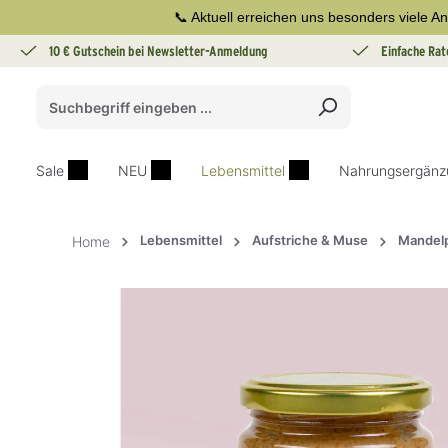
📞 Aktuell erreichen uns besonders viele An
springen
Zur Hauptnavigation springen
10 € Gutschein bei Newsletter-Anmeldung
Einfache Rat
Sale
NEU
Lebensmittel
Nahrungsergänz
Lebensmittel
Aufstriche & Muse
Mandel
Home
Bildergalerie überspringen