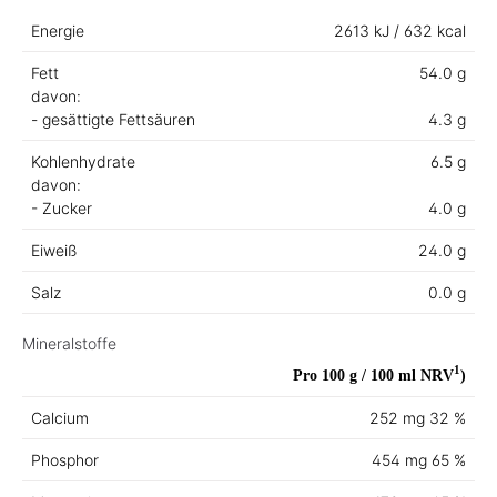
Energie
2613 kJ / 632 kcal
Fett
54.0 g
davon:
- gesättigte Fettsäuren
4.3 g
Kohlenhydrate
6.5 g
davon:
- Zucker
4.0 g
Eiweiß
24.0 g
Salz
0.0 g
Mineralstoffe
1
Pro 100 g / 100 ml
NRV
)
Calcium
252 mg
32 %
Phosphor
454 mg
65 %