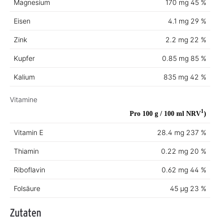
Magnesium
170 mg
45 %
Eisen
4.1 mg
29 %
Zink
2.2 mg
22 %
Kupfer
0.85 mg
85 %
Kalium
835 mg
42 %
Vitamine
1
Pro 100 g / 100 ml
NRV
)
Vitamin E
28.4 mg
237 %
Thiamin
0.22 mg
20 %
Riboflavin
0.62 mg
44 %
Folsäure
45 µg
23 %
Zutaten