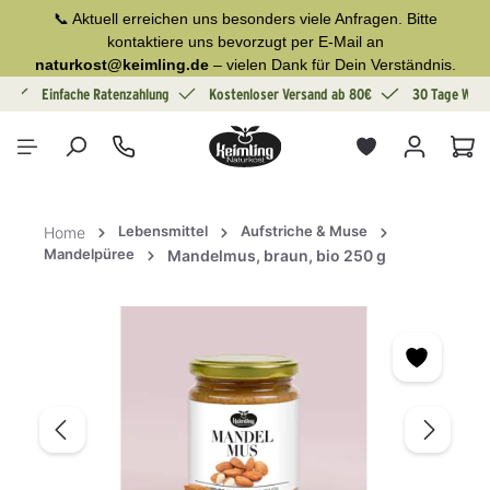
📞 Aktuell erreichen uns besonders viele Anfragen. Bitte
alt springen
kontaktiere uns bevorzugt per E-Mail an
naturkost@keimling.de
– vielen Dank für Dein Verständnis.
g
Einfache Ratenzahlung
Kostenloser Versand ab 80€
30 Tage Wide
War
Lebensmittel
Aufstriche & Muse
Home
Mandelpüree
Mandelmus, braun, bio 250 g
Bildergalerie überspringen