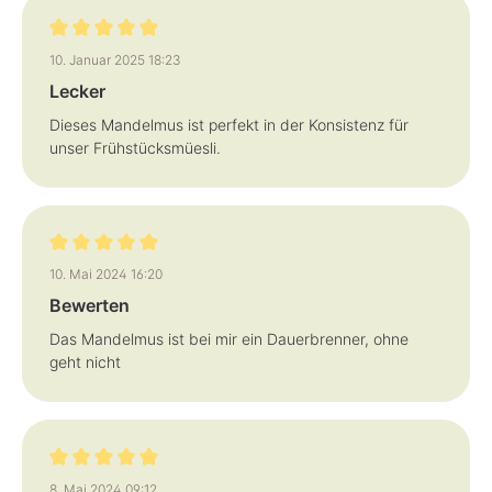
Bewertung mit 5 von 5 Sternen
10. Januar 2025 18:23
Lecker
Dieses Mandelmus ist perfekt in der Konsistenz für
unser Frühstücksmüesli.
Bewertung mit 5 von 5 Sternen
10. Mai 2024 16:20
Bewerten
Das Mandelmus ist bei mir ein Dauerbrenner, ohne
geht nicht
Bewertung mit 5 von 5 Sternen
8. Mai 2024 09:12