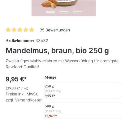
95 Bewertungen
Durchschnittliche Bewertung von 4.9 von 5 Sternen
33432
Artikelnummer:
Mandelmus, braun, bio 250 g
Zweistufiges Mahlverfahren mit Wasserkühlung für cremigste
Rawfood Qualität!
auswählen
Menge
9,95 €*
250 g
(39,80 €* / kg)
(39,80 €* / kg)
Preise inkl. MwSt.
9,95 €*
zzgl. Versandkosten
500 g
(39,88 €* / kg)
19,94 €*