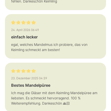
fehlen. Dankeschön Keimling
Bewertung mit 5 von 5 Sternen
24. April 2026 06:49
einfach lecker
egal, welches Mandelmus ich probiere, das von
Keimling schmeckt am besten!
Bewertung mit 5 von 5 Sternen
23. Dezember 2025 04:39
Bestes Mandelpüree
Ich mag die Gläser mit dem Keimling Mandelpüree am
liebsten. Es schmeckt hervorragend. 100 %
Weiterempfehlung. Dankeschön 🙏🏻