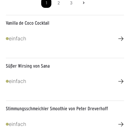
-
1
2
3
3
T
a
g
e
Vanilla de Coco Cocktail
→
einfach
Süßer Wirsing von Sana
→
einfach
Stimmungsschmeichler Smoothie von Peter Dreverhoff
→
einfach