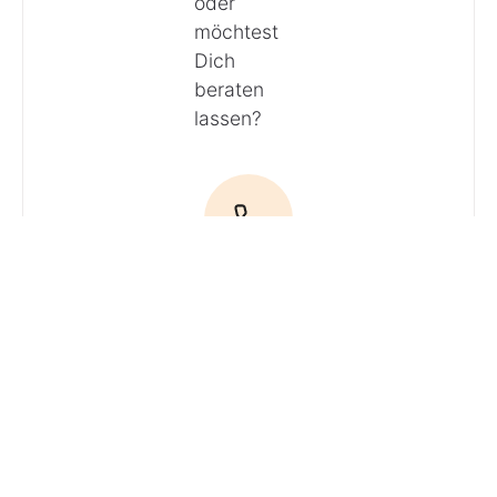
oder
möchtest
Dich
beraten
lassen?
Anrufen
E-Mail
Du hast
Fragen? Ruf
uns an!
Tel: