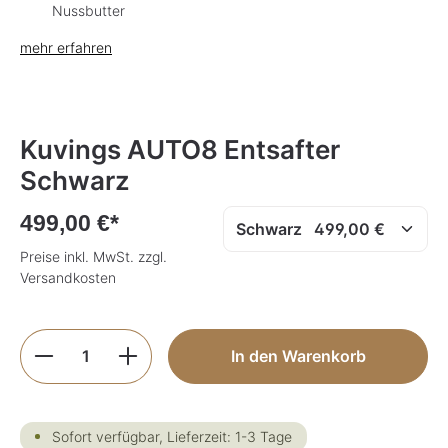
Nussbutter
a
g
e
mehr erfahren
Bildergalerie überspringen
Kuvings AUTO8 Entsafter
Schwarz
499,00 €*
Preise inkl. MwSt. zzgl.
Versandkosten
Produkt Anzahl: Gib den gewünschten Wer
In den Warenkorb
Sofort verfügbar, Lieferzeit: 1-3 Tage