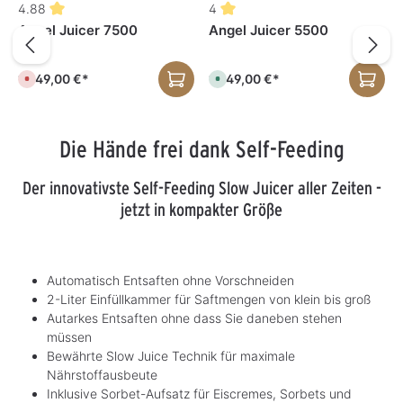
4.88
4
Angel Juicer 7500
Angel Juicer 5500
1.449,00 €*
1.449,00 €*
D
S
e
o
r
f
z
o
e
r
i
t
Die Hände frei dank Self-Feeding
t
v
n
e
i
r
c
f
Der innovativste Self-Feeding Slow Juicer aller Zeiten -
h
ü
t
g
jetzt in kompakter Größe
v
b
e
a
r
r
f
,
ü
L
g
i
b
e
Automatisch Entsaften ohne Vorschneiden
a
f
r
e
2-Liter Einfüllkammer für Saftmengen von klein bis groß
r
Autarkes Entsaften ohne dass Sie daneben stehen
z
e
müssen
i
t
Bewährte Slow Juice Technik für maximale
:
1
Nährstoffausbeute
-
Inklusive Sorbet-Aufsatz für Eiscremes, Sorbets und
3
T