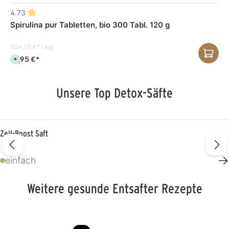
4.73
Spirulina pur Tabletten, bio 300 Tabl. 120 g
(124,58 €* / kg)
14,95 €*
S
o
f
o
r
Unsere Top Detox-Säfte
t
v
e
r
f
ü
g
Zell-Boost Saft
b
a
r
,
→
L
einfach
i
e
f
e
Weitere gesunde Entsafter Rezepte
r
z
e
i
t
:
1