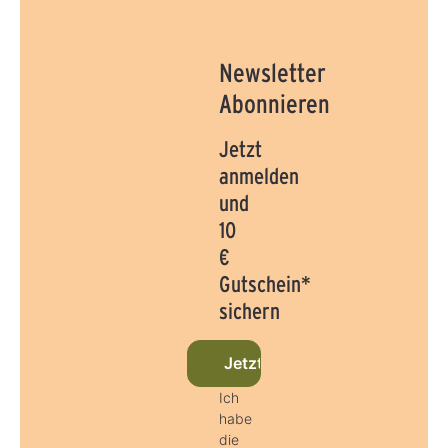
Newsletter
Abonnieren
Jetzt
anmelden
und
10
€
Gutschein*
sichern
Jetzt beim Newsletter anmel
Ich
habe
die