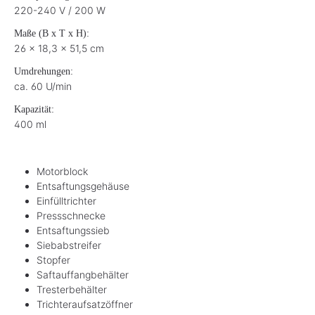
220-240 V / 200 W
Maße (B x T x H):
26 x 18,3 x 51,5 cm
Umdrehungen:
ca. 60 U/min
Kapazität:
400 ml
Motorblock
Entsaftungsgehäuse
Einfülltrichter
Pressschnecke
Entsaftungssieb
Siebabstreifer
Stopfer
Saftauffangbehälter
Tresterbehälter
Trichteraufsatzöffner