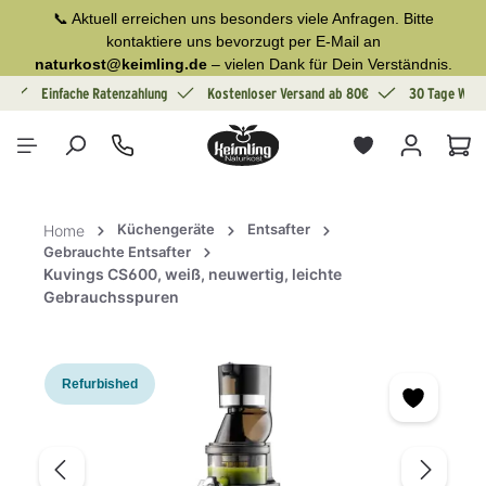
📞 Aktuell erreichen uns besonders viele Anfragen. Bitte
alt springen
kontaktiere uns bevorzugt per E-Mail an
naturkost@keimling.de
– vielen Dank für Dein Verständnis.
g
Einfache Ratenzahlung
Kostenloser Versand ab 80€
30 Tage Wide
War
Küchengeräte
Entsafter
Home
Gebrauchte Entsafter
Kuvings CS600, weiß, neuwertig, leichte
Gebrauchsspuren
Bildergalerie überspringen
Refurbished