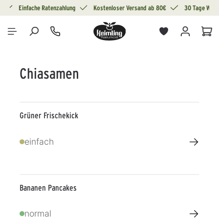
g
Einfache Ratenzahlung
Kostenloser Versand ab 80€
30 Tage Wide
alt springen
War
Chiasamen
Grüner Frischekick
→
einfach
Bananen Pancakes
→
normal