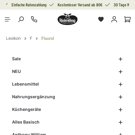
g
Einfache Ratenzahlung
Kostenloser Versand ab 80€
30 Tage Wide
alt springen
War
Lexikon
F
Fluorid
Sale
NEU
Lebensmittel
Nahrungsergänzung
Küchengeräte
Alles Basisch
Anthony William