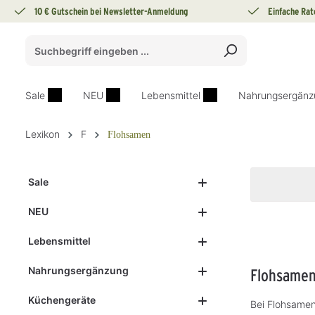
10 € Gutschein bei Newsletter-Anmeldung
Einfache Rat
springen
Zur Hauptnavigation springen
Sale
NEU
Lebensmittel
Nahrungsergänz
Lexikon
F
Flohsamen
Sale
NEU
Lebensmittel
Nahrungsergänzung
Flohsame
Küchengeräte
Bei Flohsamen