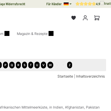
Tage Widerrufsrecht
Für Händler
4.9
Durchschnittliche Bewertun
Warenkor
iam
Magazin & Rezepte
O
P
Q
R
S
T
U
V
W
X
Y
Z
Startseite
|
Inhaltsverzeichnis
frikanischen Mittelmeerküste, in Indien, Afghanistan, Pakistan