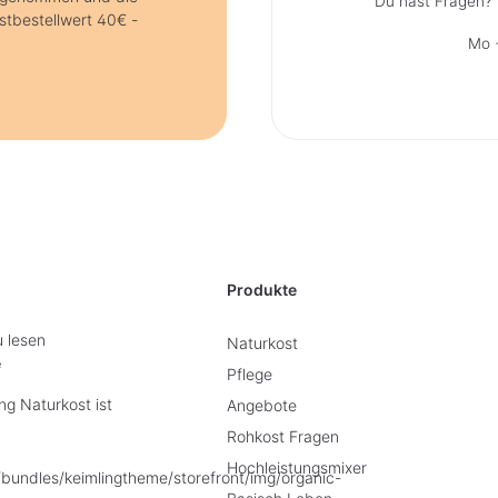
Du hast Fragen? 
stbestellwert 40€ -
Mo +
Produkte
u lesen
Naturkost
e
Pflege
g Naturkost ist
Angebote
Rohkost Fragen
Hochleistungsmixer