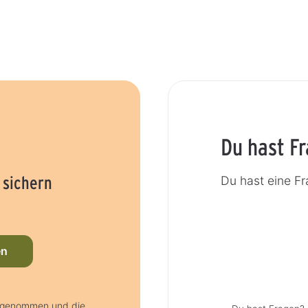
Du hast F
 sichern
Du hast eine F
en
s genommen und die