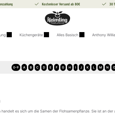
enzahlung
Kostenloser Versand ab 80€
30 
ung
Küchengeräte
Alles Basisch
Anthony Will
0-9
A
B
C
D
E
F
G
H
I
J
K
L
M
N
n
 handelt es sich um die Samen der Flohsamenpflanze. Sie ist an der a