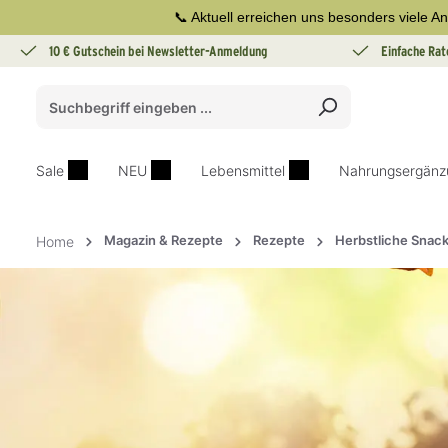
📞 Aktuell erreichen uns besonders viele An
springen
Zur Hauptnavigation springen
10 € Gutschein bei Newsletter-Anmeldung
Einfache Rat
Sale
NEU
Lebensmittel
Nahrungsergänz
Magazin & Rezepte
Rezepte
Herbstliche Snac
Home