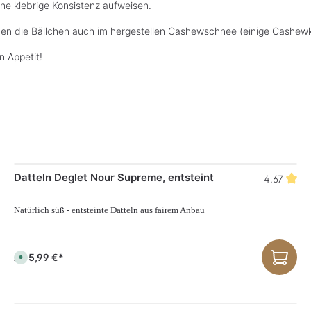
ine klebrige Konsistenz aufweisen.
nen die Bällchen auch im hergestellen Cashewschnee (einige Cashewke
n Appetit!
Datteln Deglet Nour Supreme, entsteint
4.67
Natürlich süß - entsteinte Datteln aus fairem Anbau
5,99 €*
Ab
S
o
f
o
r
t
v