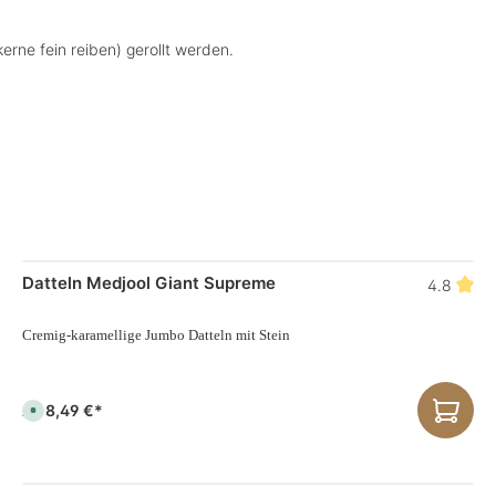
rne fein reiben) gerollt werden.
Datteln Medjool Giant Supreme
4.8
Cremig-karamellige Jumbo Datteln mit Stein
8,49 €*
Ab
S
o
f
o
r
t
v