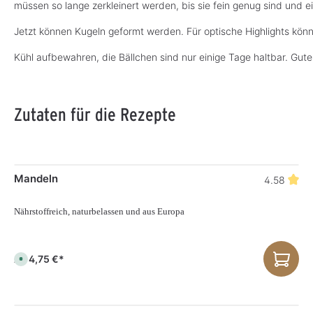
müssen so lange zerkleinert werden, bis sie fein genug sind und e
Jetzt können Kugeln geformt werden. Für optische Highlights kön
Kühl aufbewahren, die Bällchen sind nur einige Tage haltbar. Gute
Zutaten für die Rezepte
Mandeln
4.58
Nährstoffreich, naturbelassen und aus Europa
4,75 €*
Ab
S
o
f
o
r
t
v