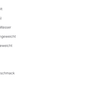
lt
)
 Wasser
ingeweicht
geweicht
eschmack