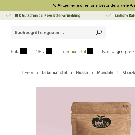
📞 Aktuell erreichen uns besonders viele An
springen
Zur Hauptnavigation springen
10 € Gutschein bei Newsletter-Anmeldung
Einfache Rat
Sale
NEU
Lebensmittel
Nahrungsergänz
Lebensmittel
Nüsse
Mandeln
Home
Mande
Bildergalerie überspringen