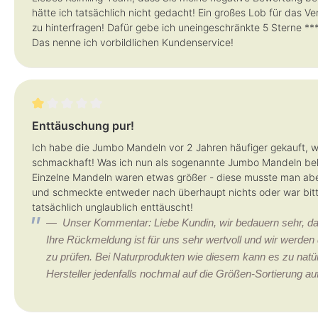
hätte ich tatsächlich nicht gedacht! Ein großes Lob für das 
zu hinterfragen! Dafür gebe ich uneingeschränkte 5 Sterne ****
Das nenne ich vorbildlichen Kundenservice!
Bewertung mit 1 von 5 Sternen
Enttäuschung pur!
Ich habe die Jumbo Mandeln vor 2 Jahren häufiger gekauft, w
schmackhaft! Was ich nun als sogenannte Jumbo Mandeln bek
Einzelne Mandeln waren etwas größer - diese musste man aber 
und schmeckte entweder nach überhaupt nichts oder war bitt
tatsächlich unglaublich enttäuscht!
Unser Kommentar: Liebe Kundin, wir bedauern sehr, da
Ihre Rückmeldung ist für uns sehr wertvoll und wir werd
zu prüfen. Bei Naturprodukten wie diesem kann es zu na
Hersteller jedenfalls nochmal auf die Größen-Sortierung