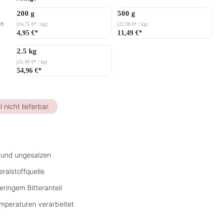
200 g
500 g
en
(24,75 €* / kg)
(22,98 €* / kg)
4,95 €*
11,49 €*
2.5 kg
(21,98 €* / kg)
54,96 €*
l nicht lieferbar.
 und ungesalzen
ralstoffquelle
ringem Bitteranteil
mperaturen verarbeitet