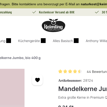
fragen. Bitte kontaktiere uns bevorzugt per E-Mail an
naturkost@keim
enzahlung
Kostenloser Versand ab 80€
30 
ung
Küchengeräte
Alles Basisch
Anthony Will
lkerne Jumbo, bio 400 g
44 Bewertun
Durchschnittliche Bewertung v
28124
Artikelnummer:
Mandelkerne Ju
Extra große Kerne in Premium Q