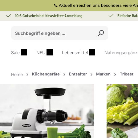
📞 Aktuell erreichen uns besonders viele An
springen
Zur Hauptnavigation springen
10 € Gutschein bei Newsletter-Anmeldung
Einfache Rat
Sale
NEU
Lebensmittel
Nahrungsergänz
Küchengeräte
Entsafter
Marken
Tribest
Home