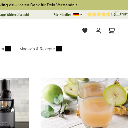
ling.de
– vielen Dank für Dein Verständnis.
Tage Widerrufsrecht
Für Händler
4.9
Durchschnittliche Bewertun
Warenkor
iam
Magazin & Rezepte