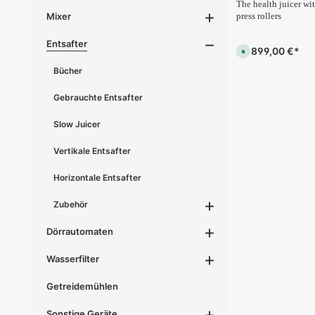
The health juicer wit
press rollers
Mixer
Entsafter
899,00 €*
Ab
S
o
f
Bücher
o
r
t
Gebrauchte Entsafter
v
e
r
Slow Juicer
f
ü
g
Vertikale Entsafter
b
a
r
Horizontale Entsafter
,
L
i
e
Zubehör
f
e
r
Dörrautomaten
z
e
i
Wasserfilter
t
:
1
Getreidemühlen
-
3
T
Sonstige Geräte
a