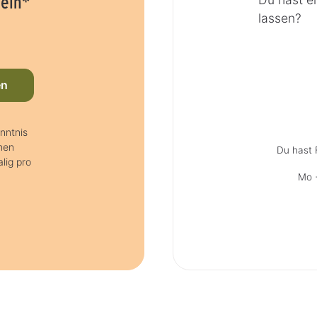
hein*
lassen?
en
nntnis
nen
Du hast 
lig pro
Mo +