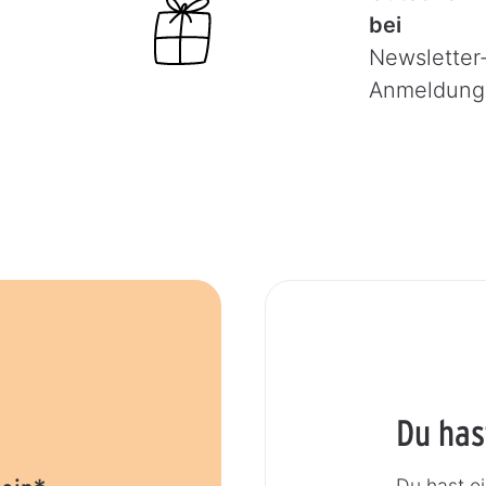
bei
Newsletter
Anmeldung
Du has
Du hast e