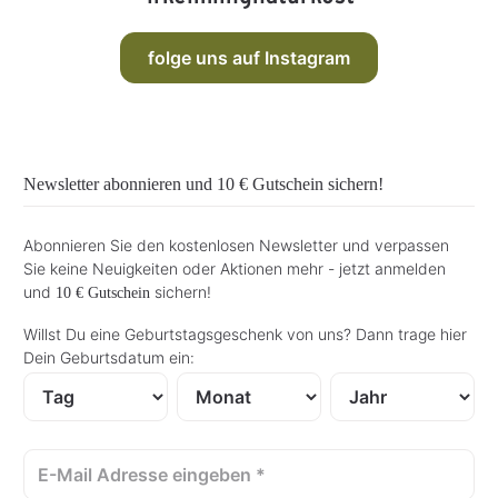
e
b
i
a
t
r
:
,
folge uns auf Instagram
1
L
-
i
3
e
T
f
a
e
g
r
e
z
e
i
t
Newsletter abonnieren und
10 € Gutschein
sichern!
:
1
-
3
Abonnieren Sie den kostenlosen Newsletter und verpassen
T
a
Sie keine Neuigkeiten oder Aktionen mehr - jetzt anmelden
g
e
und
sichern!
10 € Gutschein
Willst Du eine Geburtstagsgeschenk von uns? Dann trage hier
Dein Geburtsdatum ein: