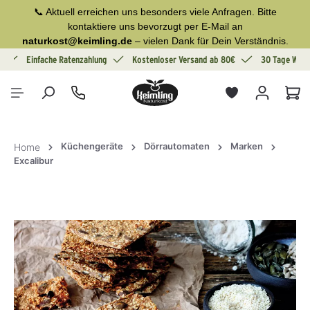
📞 Aktuell erreichen uns besonders viele Anfragen. Bitte
alt springen
kontaktiere uns bevorzugt per E-Mail an
naturkost@keimling.de
– vielen Dank für Dein Verständnis.
g
Einfache Ratenzahlung
Kostenloser Versand ab 80€
30 Tage Wide
War
Küchengeräte
Dörrautomaten
Marken
Home
Excalibur