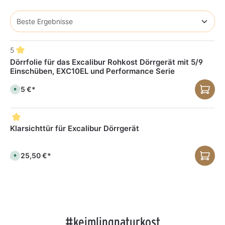
5
Dörrfolie für das Excalibur Rohkost Dörrgerät mit 5/9
Einschüben, EXC10EL und Performance Serie
5,95 €*
S
o
f
o
r
t
v
Klarsichttür für Excalibur Dörrgerät
e
r
f
ü
25,50 €*
Ab
g
S
b
o
a
f
r
o
,
r
L
t
i
v
e
e
f
r
e
f
r
ü
#keimlingnaturkost
z
g