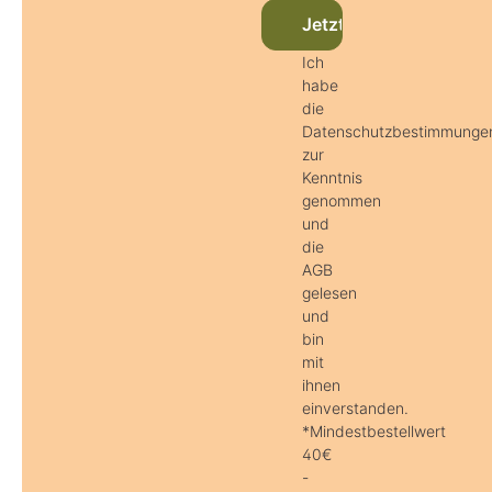
Jetzt beim Newsletter
Ich
habe
die
Datenschutzbestimmunge
zur
Kenntnis
genommen
und
die
AGB
gelesen
und
bin
mit
ihnen
einverstanden.
*Mindestbestellwert
40€
-