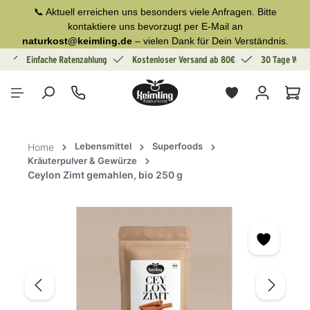
📞 Aktuell erreichen uns besonders viele Anfragen. Bitte
alt springen
kontaktiere uns bevorzugt per E-Mail an
naturkost@keimling.de
– vielen Dank für Dein Verständnis.
g
Einfache Ratenzahlung
Kostenloser Versand ab 80€
30 Tage Wide
War
Lebensmittel
Superfoods
Home
Kräuterpulver & Gewürze
Ceylon Zimt gemahlen, bio 250 g
Bildergalerie überspringen