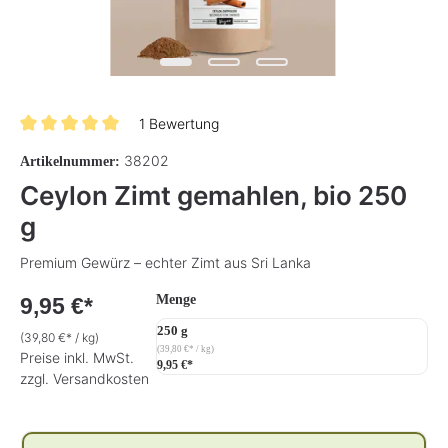
1 Bewertung
Durchschnittliche Bewertung von 5 von 5 Sternen
38202
Artikelnummer:
Ceylon Zimt gemahlen, bio 250
g
Premium Gewürz – echter Zimt aus Sri Lanka
auswählen
Menge
9,95 €*
250 g
(39,80 €* / kg)
(39,80 €* / kg)
Preise inkl. MwSt.
9,95 €*
zzgl. Versandkosten