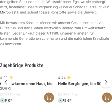
den gelben Sack oder in die Wertstofftonne. Egal wo sie entsorgt
wird, hinterlässt unsere Verpackung keinerlei Schäden, erzeugt kein
Mikroplastik und schont fossile Rohstoffe sowie die Umwelt.
Mit bewusstem Konsum können wir unserer Gesundheit sehr viel
Gutes tun und dabei einen wertvollen Beitrag zum Umweltschutz
leisten. Jeder Einkauf dieser Art hilft, unseren Planeten für
kommende Generationen zu erhalten und die natürlichen Kreisläufe
zu bewahren.
Produktgalerie überspringen
Zugehörige Produkte
4.88
4.44
Cashewkerne ohne Haut, bio
Helle Bergfeigen, bio 500 g
200 g
(37,45 €* / kg)
(23,90 €* / kg)
7,49 €*
11,95 €*
S
S
o
o
f
f
o
o