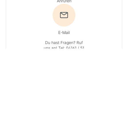
Anrufen
E-Mail
Du hast Fragen? Ruf
uns an!
Tel: 04161 / 51
16 0
· Du erreichst
unsere Experten
Mo + Do 9 - 16 Uhr, Di,
Mi und Fr 9 - 13 Uhr