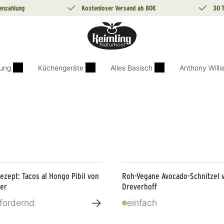
enzahlung
Kostenloser Versand ab 80€
30 
ung
Küchengeräte
Alles Basisch
Anthony Will
zept: Tacos al Hongo Pibil von
Roh-Vegane Avocado-Schnitzel 
ser
Dreverhoff
→
fordernd
einfach