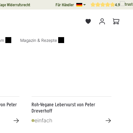
Tage Widerrufsrecht
Für Händler
4.9
Durchschnittliche Bewertun
Warenkor
iam
Magazin & Rezepte
von Peter
Roh-Vegane Lebervurst von Peter
Dreverhoff
→
→
einfach