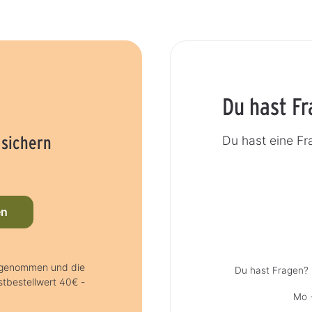
Du hast F
 sichern
Du hast eine Fr
en
 genommen und die
Du hast Fragen? 
tbestellwert 40€ -
Mo +