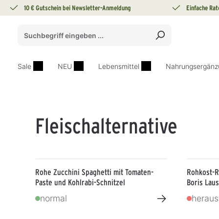
10 € Gutschein bei Newsletter-Anmeldung
Einfache Rat
springen
Zur Hauptnavigation springen
Sale
NEU
Lebensmittel
Nahrungsergänz
Fleischalternative
Rohe Zucchini Spaghetti mit Tomaten-
Rohkost-Re
Paste und Kohlrabi-Schnitzel
Boris Lau
→
normal
heraus