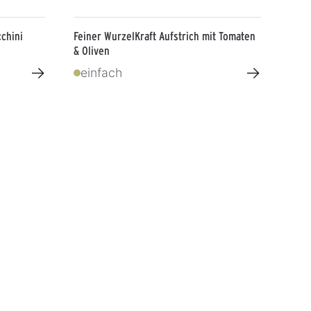
cchini
Feiner WurzelKraft Aufstrich mit Tomaten
& Oliven
→
→
einfach