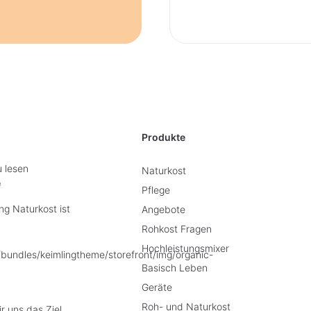
Produkte
u lesen
Naturkost
e
Pflege
g Naturkost ist
Angebote
Rohkost Fragen
Hochleistungsmixer
Basisch Leben
Geräte
Roh- und Naturkost
r uns das Ziel