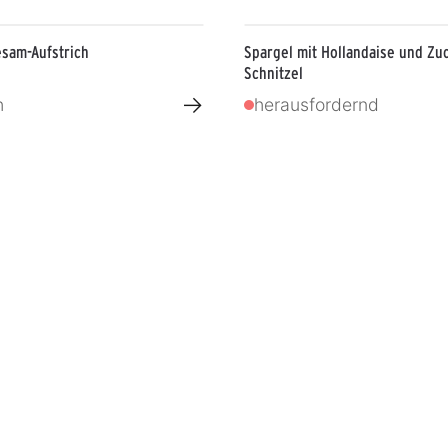
esam-Aufstrich
Spargel mit Hollandaise und Zu
Schnitzel
→
h
herausfordernd