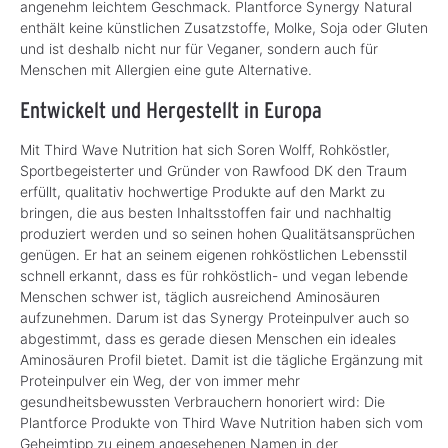
angenehm leichtem Geschmack. Plantforce Synergy Natural
enthält keine künstlichen Zusatzstoffe, Molke, Soja oder Gluten
und ist deshalb nicht nur für Veganer, sondern auch für
Menschen mit Allergien eine gute Alternative.
Entwickelt und Hergestellt in Europa
Mit Third Wave Nutrition hat sich Soren Wolff, Rohköstler,
Sportbegeisterter und Gründer von Rawfood DK den Traum
erfüllt, qualitativ hochwertige Produkte auf den Markt zu
bringen, die aus besten Inhaltsstoffen fair und nachhaltig
produziert werden und so seinen hohen Qualitätsansprüchen
genügen. Er hat an seinem eigenen rohköstlichen Lebensstil
schnell erkannt, dass es für rohköstlich- und vegan lebende
Menschen schwer ist, täglich ausreichend Aminosäuren
aufzunehmen. Darum ist das Synergy Proteinpulver auch so
abgestimmt, dass es gerade diesen Menschen ein ideales
Aminosäuren Profil bietet. Damit ist die tägliche Ergänzung mit
Proteinpulver ein Weg, der von immer mehr
gesundheitsbewussten Verbrauchern honoriert wird: Die
Plantforce Produkte von Third Wave Nutrition haben sich vom
Geheimtipp zu einem angesehenen Namen in der