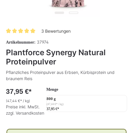
3 Bewertungen
Durchschnittliche Bewertung von 5 von 5 Sternen
37974
Artikelnummer:
Plantforce Synergy Natural
Proteinpulver
Pflanzliches Proteinpulver aus Erbsen, Kürbisprotein und
braunem Reis
auswählen
Menge
37,95 €*
800 g
(47,44 €* / kg)
(47,44 €* / kg)
Preise inkl. MwSt.
37,95 €*
zzgl. Versandkosten