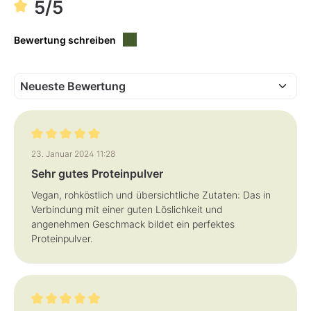
5/5
r
f
,
ü
L
g
i
b
e
Bewertung schreiben
a
f
r
e
r
z
e
i
t
:
1
-
3
T
a
Bewertung mit 5 von 5 Sternen
23. Januar 2024 11:28
g
e
Sehr gutes Proteinpulver
Vegan, rohköstlich und übersichtliche Zutaten: Das in
Verbindung mit einer guten Löslichkeit und
angenehmen Geschmack bildet ein perfektes
Proteinpulver.