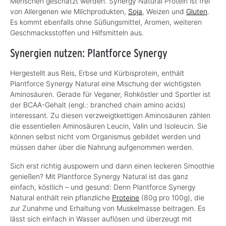
Menschen geschätzt werden. Synergy Natural Protein ist frei
von Allergenen wie Milchprodukten,
Soja
, Weizen und
Gluten
.
Es kommt ebenfalls ohne Süßungsmittel, Aromen, weiteren
Geschmacksstoffen und Hilfsmitteln aus.
Synergien nutzen: Plantforce Synergy
Hergestellt aus Reis, Erbse und Kürbisprotein, enthält
Plantforce Synergy Natural eine Mischung der wichtigsten
Aminosäuren. Gerade für Veganer, Rohköstler und Sportler ist
der BCAA-Gehalt (engl.: branched chain amino acids)
interessant. Zu diesen verzweigtkettigen Aminosäuren zählen
die essentiellen Aminosäuren Leucin, Valin und Isoleucin. Sie
können selbst nicht vom Organismus gebildet werden und
müssen daher über die Nahrung aufgenommen werden.
Sich erst richtig auspowern und dann einen leckeren Smoothie
genießen? Mit Plantforce Synergy Natural ist das ganz
einfach, köstlich – und gesund: Denn Plantforce Synergy
Natural enthält rein pflanzliche
Proteine
(80g pro 100g), die
zur Zunahme und Erhaltung von Muskelmasse beitragen. Es
lässt sich einfach in Wasser auflösen und überzeugt mit