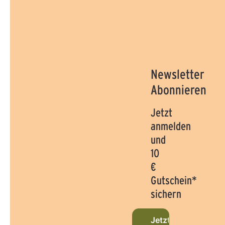
Newsletter
Abonnieren
Jetzt
anmelden
und
10
€
Gutschein*
sichern
Jetzt beim Newslet