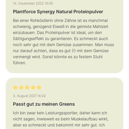
Bewertung mit 5 von 5 Sternen
14. Dezember 2022 15:05
Plantforce Synergy Natural Proteinpulver
Bei einer Rohköstlerin ohne Zähne ist es manchmal
schwierig, genügend Eiweiß in die gemixte Mahlzeit
einzubauen. Das Proteinpulver ist ideal, um den
Sättigungseffekt zu garantieren. Es schmeckt auch
noch sehr gut mit dem Gemüse zusammen. Man muss
nur darauf achten, dass es gut (!) mit dem Gemüse
vermengt wird. Sonst könnte es zu festem Stuhl
führen.
Bewertung mit 5 von 5 Sternen
3. August 2021 16:02
Passt gut zu meinen Greens
Ich bin zwar kein Leistungssportler, daher kann ich
nicht sagen, inwieweit es beim Muskelaufbau wirkt,
aber es schmeckt und bekommt mir sehr gut. Ich