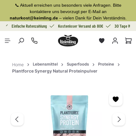
📞 Aktuell erreichen uns besonders viele Anfragen. Bitte
alt springen
kontaktiere uns bevorzugt per E-Mail an
naturkost@keimling.de
– vielen Dank für Dein Verständnis.
g
Einfache Ratenzahlung
Kostenloser Versand ab 80€
30 Tage Wide
War
Lebensmittel
Superfoods
Proteine
Home
Plantforce Synergy Natural Proteinpulver
Bildergalerie überspringen