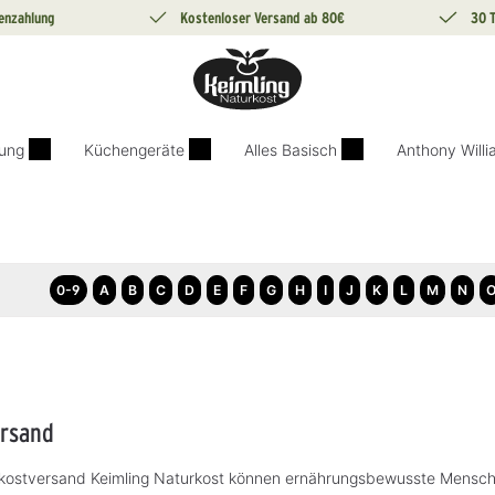
enzahlung
Kostenloser Versand ab 80€
30 
ung
Küchengeräte
Alles Basisch
Anthony Will
0-9
A
B
C
D
E
F
G
H
I
J
K
L
M
N
rsand
kostversand Keimling Naturkost können ernährungsbewusste Mensche