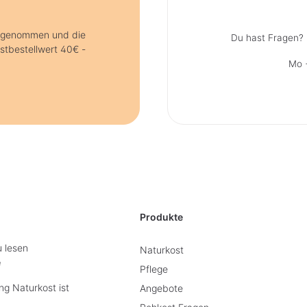
s genommen und die
Du hast Fragen? 
stbestellwert 40€ -
Mo +
Produkte
u lesen
Naturkost
e
Pflege
g Naturkost ist
Angebote