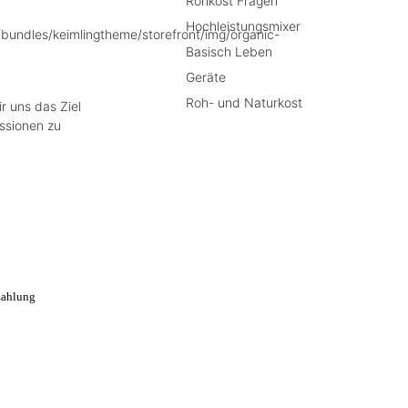
Rohkost Fragen
Hochleistungsmixer
Basisch Leben
Geräte
Roh- und Naturkost
r uns das Ziel
ssionen zu
e Preise inkl. gesetzl. Mehrwertsteuer zzgl.
Versandkosten
, wenn nicht anders besch
Widerrufsrecht wird von dem verlängerten freiwilligem Widerrufsrecht in keiner Wei