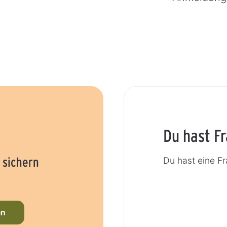
Du hast F
 sichern
Du hast eine F
en