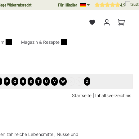
Tage Widerrufsrecht
Für Händler
4.9
Durchschnittliche Bewertun
Warenkor
iam
Magazin & Rezepte
O
P
Q
R
S
T
U
V
W
X
Y
Z
Startseite
|
Inhaltsverzeichnis
n zahlreiche Lebensmittel, Nüsse und