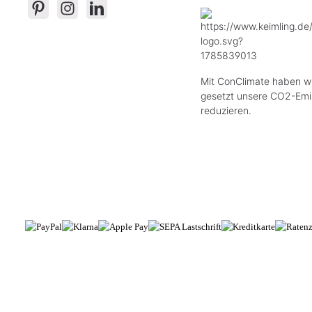
Mit ConClimate haben wi
gesetzt unsere CO2-Emi
reduzieren.
* All
Das Gesetzliche 
© 2026 Keimling Naturkost - mit