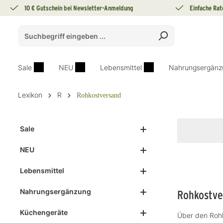
10 € Gutschein bei Newsletter-Anmeldung
Einfache Rat
springen
Zur Hauptnavigation springen
Sale
NEU
Lebensmittel
Nahrungsergänz
Lexikon
R
Rohkostversand
Sale
NEU
Lebensmittel
Nahrungsergänzung
Rohkostve
Küchengeräte
Über den Roh