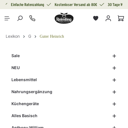
g
Einfache Ratenzahlung
Kostenloser Versand ab 80€
30 Tage Wide
alt springen
War
Lexikon
G
Guter Heinrich
Sale
NEU
Lebensmittel
Nahrungsergänzung
Küchengeräte
Alles Basisch
Anthony William