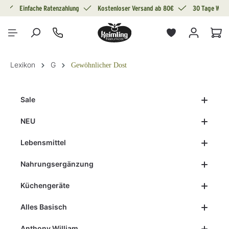
g
Einfache Ratenzahlung
Kostenloser Versand ab 80€
30 Tage Wide
alt springen
War
Lexikon
G
Gewöhnlicher Dost
Sale
NEU
Lebensmittel
Nahrungsergänzung
Küchengeräte
Alles Basisch
Anthony William