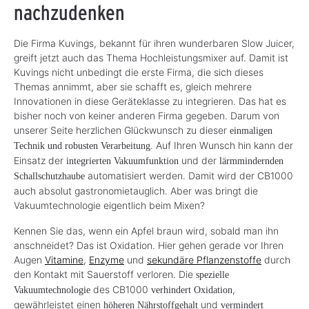
nachzudenken
Die Firma Kuvings, bekannt für ihren wunderbaren Slow Juicer,
greift jetzt auch das Thema Hochleistungsmixer auf. Damit ist
Kuvings nicht unbedingt die erste Firma, die sich dieses
Themas annimmt, aber sie schafft es, gleich mehrere
Innovationen in diese Geräteklasse zu integrieren. Das hat es
bisher noch von keiner anderen Firma gegeben. Darum von
unserer Seite herzlichen Glückwunsch zu dieser
einmaligen
Auf Ihren Wunsch hin kann der
Technik und robusten Verarbeitung.
Einsatz der
und der
integrierten Vakuumfunktion
lärmmindernden
automatisiert werden. Damit wird der CB1000
Schallschutzhaube
auch absolut gastronomietauglich. Aber was bringt die
Vakuumtechnologie eigentlich beim Mixen?
Kennen Sie das, wenn ein Apfel braun wird, sobald man ihn
anschneidet? Das ist Oxidation. Hier gehen gerade vor Ihren
Augen
Vitamine
,
Enzyme
und
sekundäre Pflanzenstoffe
durch
den Kontakt mit Sauerstoff verloren. Die
spezielle
des CB1000
,
Vakuumtechnologie
verhindert Oxidation
gewährleistet einen
und
höheren Nährstoffgehalt
vermindert