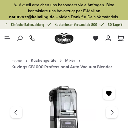
📞 Aktuell erreichen uns besonders viele Anfragen. Bitte
alt springen
kontaktiere uns bevorzugt per E-Mail an
naturkost@keimling.de
– vielen Dank für Dein Verständnis.
g
Einfache Ratenzahlung
Kostenloser Versand ab 80€
30 Tage Wide
War
Küchengeräte
Mixer
Home
Kuvings CB1000 Professional Auto Vacuum Blender
Bildergalerie überspringen