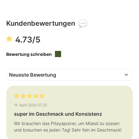
r
t
v
e
r
f
Kundenbewertungen
ü
g
b
a
4.73/5
r
,
L
i
Bewertung schreiben
e
f
e
r
z
e
i
t
:
1
-
3
T
Bewertung mit 5 von 5 Sternen
a
19. April 2026 07:25
g
e
super im Geschmack und Konsistenz
Wir brauchen das Pitayapulver, um Müesli zu süssen
und brauchen es jeden Tag! Sehr fein im Geschmack!