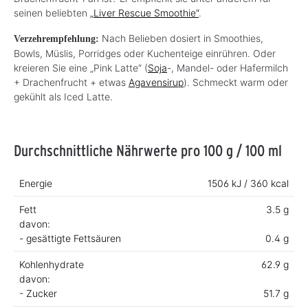
seinen beliebten
„Liver Rescue Smoothie“
.
Nach Belieben dosiert in Smoothies,
Verzehrempfehlung:
Bowls, Müslis, Porridges oder Kuchenteige einrühren. Oder
kreieren Sie eine „Pink Latte“ (
Soja
-, Mandel- oder Hafermilch
+ Drachenfrucht + etwas
Agavensirup
). Schmeckt warm oder
gekühlt als Iced Latte.
Durchschnittliche Nährwerte pro 100 g / 100 ml
Energie
1506 kJ / 360 kcal
Fett
3.5 g
davon:
- gesättigte Fettsäuren
0.4 g
Kohlenhydrate
62.9 g
davon:
- Zucker
51.7 g