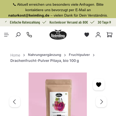
📞 Aktuell erreichen uns besonders viele Anfragen. Bitte
alt springen
kontaktiere uns bevorzugt per E-Mail an
naturkost@keimling.de
– vielen Dank für Dein Verständnis.
g
Einfache Ratenzahlung
Kostenloser Versand ab 80€
30 Tage Wide
War
Nahrungsergänzung
Fruchtpulver
Home
Drachenfrucht-Pulver Pitaya, bio 100 g
Bildergalerie überspringen