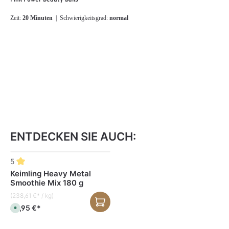
Zeit:
20 Minuten
| Schwierigkeitsgrad:
normal
ENTDECKEN SIE AUCH:
Produktgalerie überspringen
5
Keimling Heavy Metal
Smoothie Mix 180 g
(238,61 €* / kg)
42,95 €*
S
o
f
o