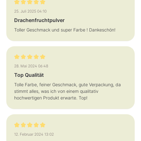
Bewertung mit 5 von 5 Sternen
25. Juli 2025 04:10
Drachenfruchtpulver
Toller Geschmack und super Farbe ! Dankeschön!
Bewertung mit 5 von 5 Sternen
28. Mai 2024 06:48
Top Qualität
Tolle Farbe, feiner Geschmack, gute Verpackung, da
stimmt alles, was ich von einem qualitativ
hochwertigen Produkt erwarte. Top!
Bewertung mit 5 von 5 Sternen
12. Februar 2024 13:02