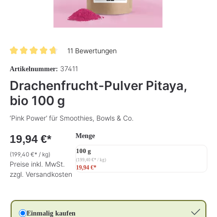
11 Bewertungen
Durchschnittliche Bewertung von 4.7 von 5 Sternen
37411
Artikelnummer:
Drachenfrucht-Pulver Pitaya,
bio 100 g
‘Pink Power’ für Smoothies, Bowls & Co.
auswählen
Menge
19,94 €*
100 g
(199,40 €* / kg)
(199,40 €* / kg)
Preise inkl. MwSt.
19,94 €*
zzgl. Versandkosten
Einmalig kaufen