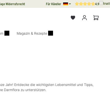
Tage Widerrufsrecht
Für Händler
4.9
Durchschnittliche Bewertun
Warenkor
iam
Magazin & Rezepte
ze Jahr! Entdecke die wichtigsten Lebensmittel und Tipps,
 Darmflora zu unterstützen.