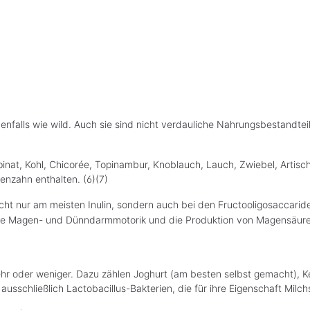
enfalls wie wild. Auch sie sind nicht verdauliche Nahrungsbestandte
inat, Kohl, Chicorée, Topinambur, Knoblauch, Lauch, Zwiebel, Artis
nzahn enthalten. (6)(7)
nicht nur am meisten Inulin, sondern auch bei den Fructooligosaccari
 die Magen- und Dünndarmmotorik und die Produktion von Magensäure,
ehr oder weniger. Dazu zählen Joghurt (am besten selbst gemacht), 
ausschließlich Lactobacillus-Bakterien, die für ihre Eigenschaft Milc