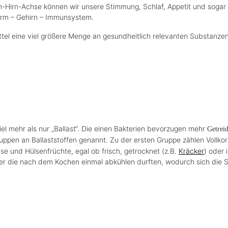
-Hirn-Achse können wir unsere Stimmung, Schlaf, Appetit und sogar 
arm – Gehirn – Immunsystem.
mittel eine viel größere Menge an gesundheitlich relevanten Substan
iel mehr als nur „Ballast“. Die einen Bakterien bevorzugen mehr
Getrei
uppen an Ballaststoffen genannt. Zu der ersten Gruppe zählen Vollkor
 und Hülsenfrüchte, egal ob frisch, getrocknet (z.B.
Kräcker
) oder 
er die nach dem Kochen einmal abkühlen durften, wodurch sich die Stä