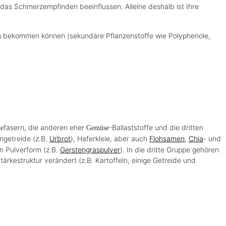
das Schmerzempfinden beeinflussen. Alleine deshalb ist Ihre
zen bekommen können (sekundäre Pflanzenstoffe wie Polyphenole,
fasern, die anderen eher
-Ballaststoffe und die dritten
de
Gemüse
ngetreide (z.B.
Urbrot
), Haferkleie, aber auch
Flohsamen
,
Chia
- und
in Pulverform (z.B.
Gerstengraspulver
). In die dritte Gruppe gehören
rkestruktur verändert (z.B. Kartoffeln, einige Getreide und