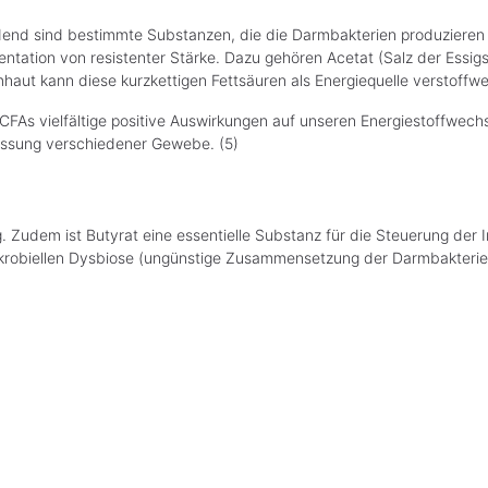
dend sind bestimmte Substanzen, die die Darmbakterien produzieren 
entation von resistenter Stärke. Dazu gehören Acetat (Salz der Essigs
haut kann diese kurzkettigen Fettsäuren als Energiequelle verstoffwe
SCFAs vielfältige positive Auswirkungen auf unseren Energiestoffwech
ussung verschiedener Gewebe. (5)
g. Zudem ist Butyrat eine essentielle Substanz für die Steuerung de
 mikrobiellen Dysbiose (ungünstige Zusammensetzung der Darmbakterie