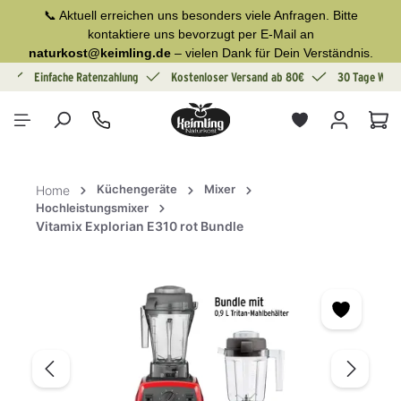
📞 Aktuell erreichen uns besonders viele Anfragen. Bitte
alt springen
kontaktiere uns bevorzugt per E-Mail an
naturkost@keimling.de
– vielen Dank für Dein Verständnis.
g
Einfache Ratenzahlung
Kostenloser Versand ab 80€
30 Tage Wide
War
Küchengeräte
Mixer
Home
Hochleistungsmixer
Vitamix Explorian E310 rot Bundle
Bildergalerie überspringen