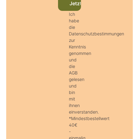
Jetzt beim Newsletter anmel
Ich
habe
die
Datenschutzbestimmungen
zur
Kenntnis
genommen
und
die
AGB
gelesen
und
bin
mit
ihnen
einverstanden.
*Mindestbestellwert
40€
-
einmalig