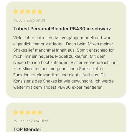
Bewertung mit 5 von 5 Sternen
14. Juni 2026 09:33
Tribest Personal Blender PB430 in schwarz
Viele Jahre hatte ich das Vorgängermodell und war
eigentlich immer zufrieden. Doch beim Mixen meiner
Shakes lief manchmal Inhalt aus. Somit entschied ich
mich, mir ein neueres Modell zu kaufen. Mit dem
Neuen bin ich hochzufrieden. Bisher verwende ich ihn
zum Mixen meines morgendlichen Spezialkaffee.
Funktioniert einwandfrei und nichts läuft aus. Die
Konsistenz des Shakes ist wie gewünscht. Ich werde
weiter mit dem Tribest PB430 experimentieren.
Bewertung mit 5 von 5 Sternen
16. Januar 2024 11:23
TOP Blender