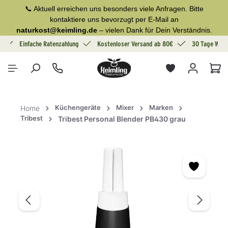
📞 Aktuell erreichen uns besonders viele Anfragen. Bitte
alt springen
kontaktiere uns bevorzugt per E-Mail an
naturkost@keimling.de
– vielen Dank für Dein Verständnis.
g
Einfache Ratenzahlung
Kostenloser Versand ab 80€
30 Tage Wide
War
Küchengeräte
Mixer
Marken
Home
Tribest
Tribest Personal Blender PB430 grau
Bildergalerie überspringen