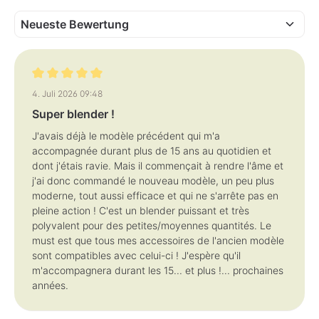
Bewertung mit 5 von 5 Sternen
4. Juli 2026 09:48
Super blender !
J'avais déjà le modèle précédent qui m'a
accompagnée durant plus de 15 ans au quotidien et
dont j'étais ravie. Mais il commençait à rendre l'âme et
j'ai donc commandé le nouveau modèle, un peu plus
moderne, tout aussi efficace et qui ne s'arrête pas en
pleine action ! C'est un blender puissant et très
polyvalent pour des petites/moyennes quantités. Le
must est que tous mes accessoires de l'ancien modèle
sont compatibles avec celui-ci ! J'espère qu'il
m'accompagnera durant les 15... et plus !... prochaines
années.