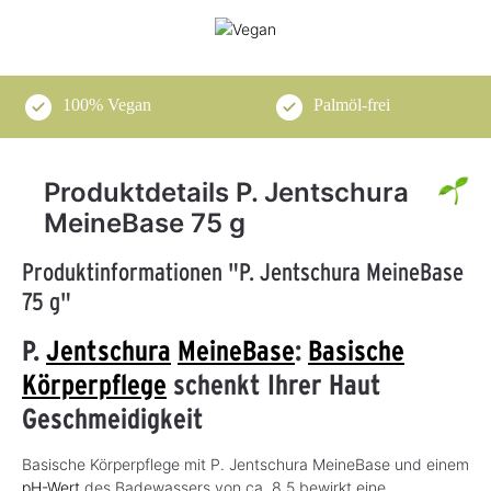
100% Vegan
Palmöl-frei
Produktdetails P. Jentschura
MeineBase 75 g
Produktinformationen "P. Jentschura MeineBase
75 g"
P.
Jentschura
MeineBase
:
Basische
Körperpflege
schenkt Ihrer Haut
Geschmeidigkeit
Basische Körperpflege mit P. Jentschura MeineBase und einem
pH-Wert
des Badewassers von ca. 8,5 bewirkt eine