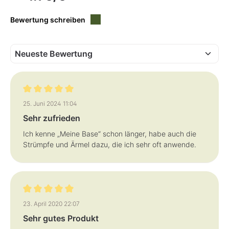
,
,
L
L
i
i
Bewertung schreiben
e
e
f
f
e
e
r
r
z
z
e
e
i
i
t
t
:
:
1
1
-
-
3
3
T
T
Bewertung mit 5 von 5 Sternen
a
a
25. Juni 2024 11:04
g
g
e
e
Sehr zufrieden
Ich kenne „Meine Base“ schon länger, habe auch die
Strümpfe und Ärmel dazu, die ich sehr oft anwende.
Bewertung mit 5 von 5 Sternen
23. April 2020 22:07
Sehr gutes Produkt