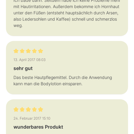
Ich bade darin. Seitdem habe ich keine Probleme mehr
mit Hautirritationen. Außerdem bekomme ich Hornhaut
unter den Füßen (entsteht hauptsächlich durch Arsen,
also Ledersohlen und Kaffee) schnell und schmerzlos
weg.
Bewertung mit 5 von 5 Sternen
13. April 2017 08:03
sehr gut
Das beste Hautpflegemittel. Durch die Anwendung
kann man die Bodylotion einsparen.
Bewertung mit 5 von 5 Sternen
24. Februar 2017 15:10
wunderbares Produkt