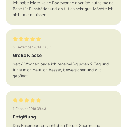
Ich habe leider keine Badewanne aber ich nutze meine
Base für Fussbäder und da tut es sehr gut. Möchte ich
nicht mehr missen.
Bewertung mit 5 von 5 Sternen
5. Dezember 2018 20:32
Große Klasse
Seit 6 Wochen bade ich regelmäßig jeden 2.Tag und
fühle mich deutlich besser, beweglicher und gut
gepflegt.
Bewertung mit 5 von 5 Sternen
1. Februar 2018 08:43
Entgiftung
Das Basenbad entzieht dem Körper Säuren und