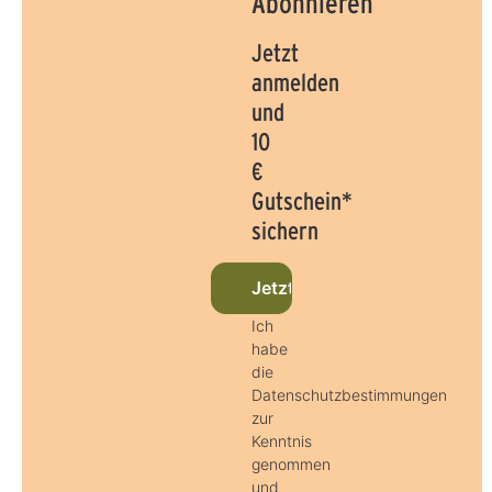
Abonnieren
Jetzt
anmelden
und
10
€
Gutschein*
sichern
Jetzt beim Newsletter anme
Ich
habe
die
Datenschutzbestimmungen
zur
Kenntnis
genommen
und