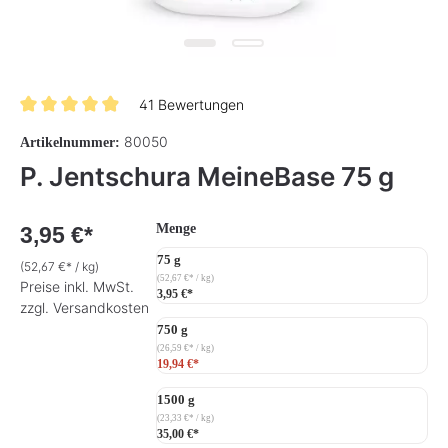
41 Bewertungen
Durchschnittliche Bewertung von 4.9 von 5 Sternen
80050
Artikelnummer:
P. Jentschura MeineBase 75 g
auswählen
Menge
3,95 €*
75 g
(52,67 €* / kg)
(52,67 €* / kg)
Preise inkl. MwSt.
3,95 €*
zzgl. Versandkosten
750 g
(26,59 €* / kg)
19,94 €*
1500 g
(23,33 €* / kg)
35,00 €*