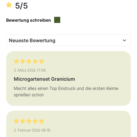
r
a
5/5
f
r
ü
,
g
L
b
i
a
Bewertung schreiben
e
r
f
e
r
z
e
i
t
:
1
-
3
T
Bewertung mit 5 von 5 Sternen
a
2. März 2026 17:08
g
e
Microgartenset Granicium
Macht alles einen Top Eindruck und die ersten Keime
sprießen schon
Bewertung mit 5 von 5 Sternen
2. Februar 2026 08:18