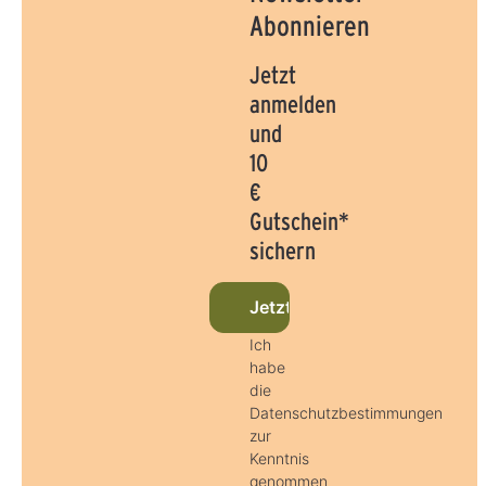
Abonnieren
Jetzt
anmelden
und
10
€
Gutschein*
sichern
Jetzt beim Newsletter anme
Ich
habe
die
Datenschutzbestimmungen
zur
Kenntnis
genommen