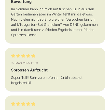
Bewertung
Im Sommer kann ich mich mit frischen Grün aus den
Garten bedienen aber im Winter fehlt mir da etwas.
Nach vielen nicht so Erfolgreichen Versuchen bin ich
auf Mikrogarten-Set Granicium® von DENK gekommen
und bin damit sehr zufrieden.Ergebnis immer frische
Sprossen klasse.
Bewertung mit 5 von 5 Sternen
15. März 2025 19:23
Sprossen Aufzucht
Super Teil!! Sehr zu empfehlen 👍 bin absolut
begeistert 🫶
Bewertung mit 5 von 5 Sternen