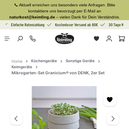
📞 Aktuell erreichen uns besonders viele Anfragen. Bitte
alt springen
kontaktiere uns bevorzugt per E-Mail an
naturkost@keimling.de
– vielen Dank für Dein Verständnis.
g
Einfache Ratenzahlung
Kostenloser Versand ab 80€
30 Tage Wide
War
Küchengeräte
Sonstige Geräte
Home
Keimgeräte
Mikrogarten-Set Granicium® von DENK, 2er Set
Bildergalerie überspringen