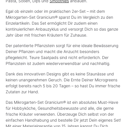
Pasta, Soßen, Dips und
Smoothies
anbauen.
Egal ob einzeln oder im praktischen 2er-Set – mit dem
Mikrogarten-Set Granicium® sparst Du im Vergleich zu den
Einzelartikeln. Das Set ermöglicht Dir zudem einen
kontinuierlichen Anbauzyklus und versorgt Dich so das ganze
Jahr über mit frischen Kräutern für Zuhause.
Der patentierte Pflanzstein sorgt für eine ideale Bewässerung
Deiner Pflanzen und macht die Anzucht besonders
pflegeleicht. Teure Saatpads sind nicht erforderlich. Der
Pflanzstein ist zudem wiederverwendbar und nachhaltig.
Dank des innovativen Designs gibt es keine Staunässe und
keinen unangenehmen Geruch. Die Ernte Deiner Microgreens
erfolgt bereits nach 5 bis 20 Tagen – so hast Du immer frische
Zutaten zur Hand.
Das Mikrogarten-Set Granicium® ist ein absolutes Must-Have
für Hobbyköche, Gesundheitsbewusste und alle, die gerne
frische Kräuter verwenden. Überzeuge Dich selbst von der
einfachen Handhabung und bestelle Dir jetzt Dein eigenes Set!
Mit einer Materialgarantie von 15 Jahren kannst Du Dich