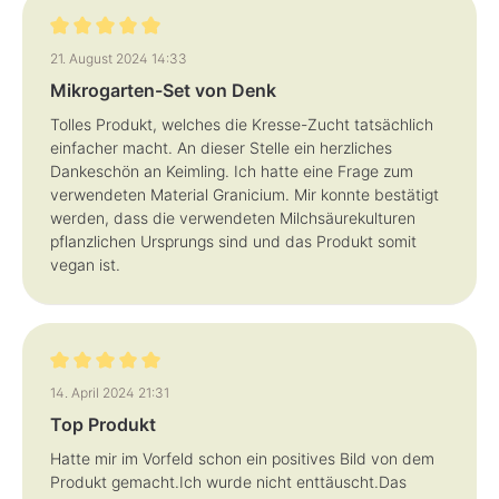
Bewertung mit 5 von 5 Sternen
21. August 2024 14:33
Mikrogarten-Set von Denk
Tolles Produkt, welches die Kresse-Zucht tatsächlich
einfacher macht. An dieser Stelle ein herzliches
Dankeschön an Keimling. Ich hatte eine Frage zum
verwendeten Material Granicium. Mir konnte bestätigt
werden, dass die verwendeten Milchsäurekulturen
pflanzlichen Ursprungs sind und das Produkt somit
vegan ist.
Bewertung mit 5 von 5 Sternen
14. April 2024 21:31
Top Produkt
Hatte mir im Vorfeld schon ein positives Bild von dem
Produkt gemacht.Ich wurde nicht enttäuscht.Das