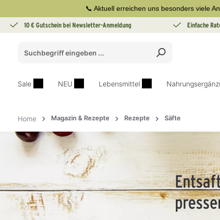
📞 Aktuell erreichen uns besonders viele An
springen
Zur Hauptnavigation springen
10 € Gutschein bei Newsletter-Anmeldung
Einfache Rat
Sale
NEU
Lebensmittel
Nahrungsergänz
Magazin & Rezepte
Rezepte
Säfte
Home
Entsaf
presse