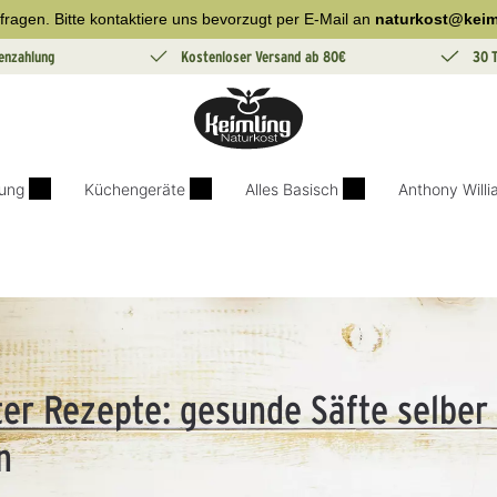
fragen. Bitte kontaktiere uns bevorzugt per E-Mail an
naturkost@keim
enzahlung
Kostenloser Versand ab 80€
30 
ung
Küchengeräte
Alles Basisch
Anthony Will
ter Rezepte: gesunde Säfte selber
n