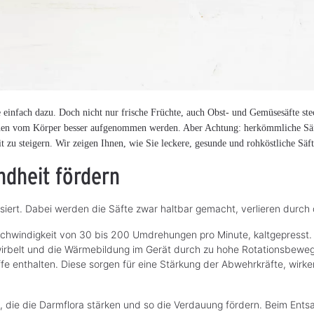
infach dazu. Doch nicht nur frische Früchte, auch Obst- und Gemüsesäfte stec
können vom Körper besser aufgenommen werden. Aber Achtung: herkömmliche Säf
it zu steigern. Wir zeigen Ihnen, wie Sie leckere, gesunde und rohköstliche Säf
ndheit fördern
siert. Dabei werden die Säfte zwar haltbar gemacht, verlieren durch
Geschwindigkeit von 30 bis 200 Umdrehungen pro Minute, kaltgepresst
ngewirbelt und die Wärmebildung im Gerät durch zu hohe Rotationsbew
e enthalten. Diese sorgen für eine Stärkung der Abwehrkräfte, wirken
 die die Darmflora stärken und so die Verdauung fördern. Beim Entsa