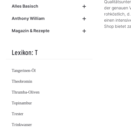
Qualitätsunte
Alles Basisch
der genauen V
rohköstlich, 
Anthony William
einen intensi
Shop bietet z
Magazin & Rezepte
Lexikon: T
Tangerinen-Öl
Theobromin
Thrumba-Oliven
Topinambur
Trester
Trinkwasser