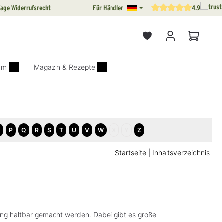
Tage Widerrufsrecht
Für Händler
4.9
Durchschnittliche Bewertun
Warenkor
iam
Magazin & Rezepte
O
P
Q
R
S
T
U
V
W
X
Y
Z
Startseite
|
Inhaltsverzeichnis
ng haltbar gemacht werden. Dabei gibt es große