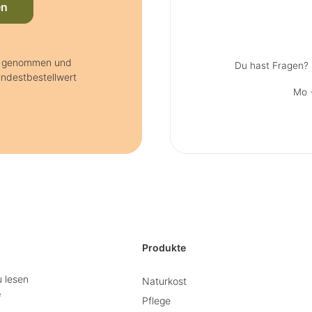
en
is genommen und
Du hast Fragen? 
indestbestellwert
Mo +
Produkte
u lesen
Naturkost
e
Pflege