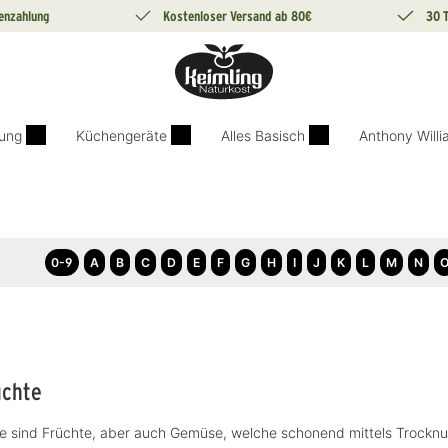
enzahlung
Kostenloser Versand ab 80€
30 
ung
Küchengeräte
Alles Basisch
Anthony Will
0-9
A
B
C
D
E
F
G
H
I
J
K
L
M
N
üchte
e sind Früchte, aber auch Gemüse, welche schonend mittels Trocknu