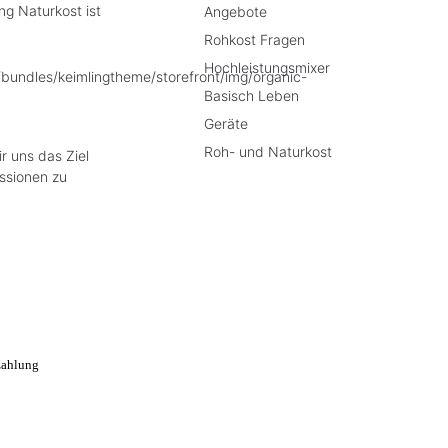
g Naturkost ist
Angebote
Rohkost Fragen
Hochleistungsmixer
Basisch Leben
Geräte
Roh- und Naturkost
r uns das Ziel
ssionen zu
e Preise inkl. gesetzl. Mehrwertsteuer zzgl.
Versandkosten
, wenn nicht anders besch
Widerrufsrecht wird von dem verlängerten freiwilligem Widerrufsrecht in keiner Wei