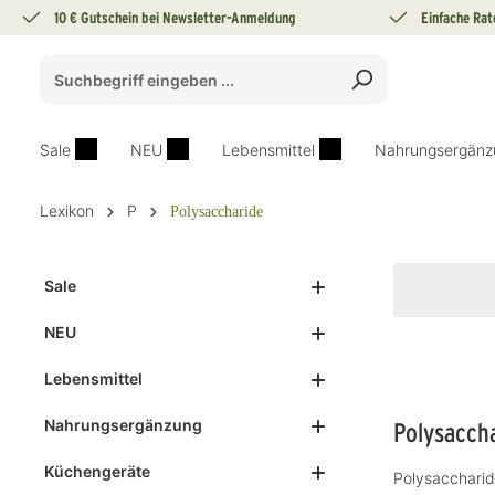
10 € Gutschein bei Newsletter-Anmeldung
Einfache Rat
springen
Zur Hauptnavigation springen
Sale
NEU
Lebensmittel
Nahrungsergänz
Lexikon
P
Polysaccharide
Sale
NEU
Lebensmittel
Nahrungsergänzung
Polysacch
Küchengeräte
Polysaccharid