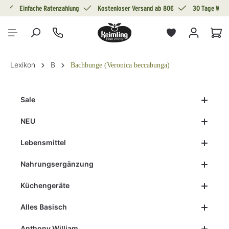
g
Einfache Ratenzahlung
Kostenloser Versand ab 80€
30 Tage Wide
alt springen
War
Lexikon
B
Bachbunge (Veronica beccabunga)
Sale
NEU
Lebensmittel
Nahrungsergänzung
Küchengeräte
Alles Basisch
Anthony William