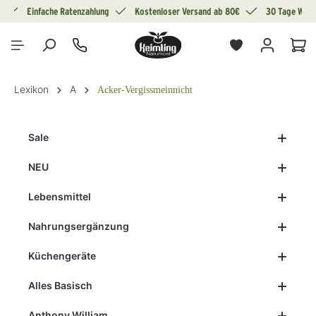
g
Einfache Ratenzahlung
Kostenloser Versand ab 80€
30 Tage Wide
alt springen
War
Lexikon
A
Acker-Vergissmeinnicht
Sale
NEU
Lebensmittel
Nahrungsergänzung
Küchengeräte
Alles Basisch
Anthony William