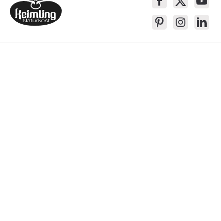
Service-Kontakt
Produkte
Über Keimling
Bequem Einkaufen
* Alle Preise inkl. gesetzl. Mehrwertsteuer zzgl.
Versandkosten
, wenn nicht
anders beschrieben
Das Gesetzliche Widerrufsrecht wird von dem verlängerten freiwilligem