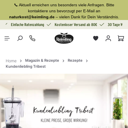
📞 Aktuell erreichen uns besonders viele Anfragen. Bitte
alt springen
kontaktiere uns bevorzugt per E-Mail an
naturkost@keimling.de
– vielen Dank für Dein Verständnis.
g
Einfache Ratenzahlung
Kostenloser Versand ab 80€
30 Tage Wide
War
Magazin & Rezepte
Rezepte
Home
Kundenliebling Tribest