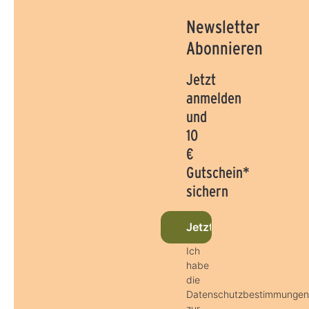
Newsletter
Abonnieren
Jetzt
anmelden
und
10
€
Gutschein*
sichern
Jetzt beim Newsletter
Ich
habe
die
Datenschutzbestimmunge
zur