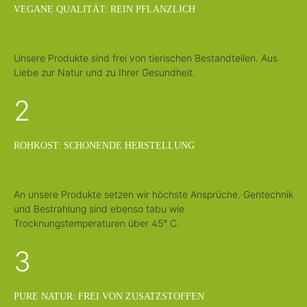
T
f
VEGANE QUALITÄT: REIN PFLANZLICH
a
e
g
r
e
z
e
i
t
Unsere Produkte sind frei von tierischen Bestandteilen. Aus
:
Liebe zur Natur und zu Ihrer Gesundheit.
1
-
3
T
2
a
g
e
ROHKOST: SCHONENDE HERSTELLUNG
An unsere Produkte setzen wir höchste Ansprüche. Gentechnik
und Bestrahlung sind ebenso tabu wie
Trocknungstemperaturen über 45° C.
3
PURE NATUR: FREI VON ZUSATZSTOFFEN