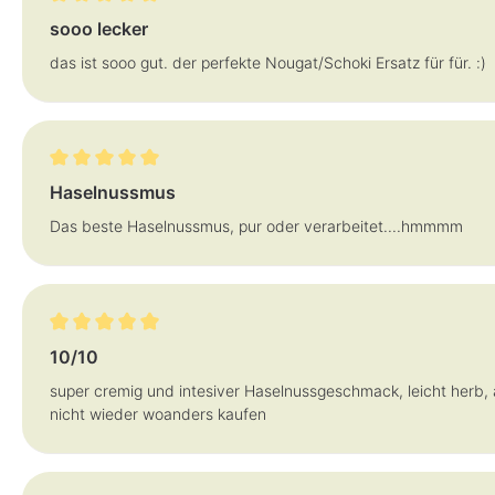
Bewertung mit 5 von 5 Sternen
sooo lecker
das ist sooo gut. der perfekte Nougat/Schoki Ersatz für für. :)
Bewertung mit 5 von 5 Sternen
Haselnussmus
Das beste Haselnussmus, pur oder verarbeitet....hmmmm
Bewertung mit 5 von 5 Sternen
10/10
super cremig und intesiver Haselnussgeschmack, leicht herb,
nicht wieder woanders kaufen