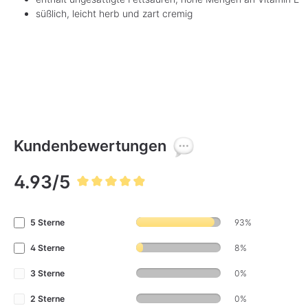
süßlich, leicht herb und zart cremig
Kundenbewertungen
4.93/5
Durchschnittliche Bewertung von 4.9 von 5 Sternen
5 Sterne
93%
4 Sterne
8%
3 Sterne
0%
2 Sterne
0%