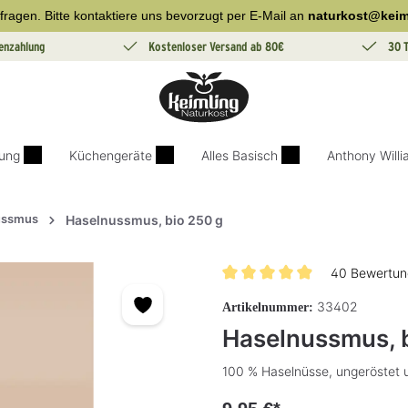
fragen. Bitte kontaktiere uns bevorzugt per E-Mail an
naturkost@keim
enzahlung
Kostenloser Versand ab 80€
30 
ung
Küchengeräte
Alles Basisch
Anthony Will
ussmus
Haselnussmus, bio 250 g
40 Bewertun
Durchschnittliche Bewertung vo
33402
Artikelnummer:
Haselnussmus, b
100 % Haselnüsse, ungeröstet