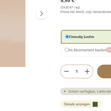
9,95 €*
(39,80 €* / kg)
Preise inkl. MwSt. zzgl. Versandkost
Einmalig kaufen
Im Abonnement kaufen
Du
Produkt Anzahl: G
Sofort verfügbar, Lieferzei
Details anzeigen