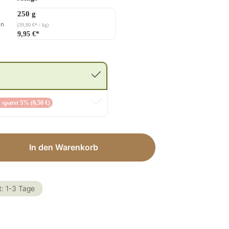
250 g
en
(39,80 €* / kg)
9,95 €*
 sparst 5% (0,50 €)
ib den gewünschten Wert ein oder benut
In den Warenkorb
t: 1-3 Tage