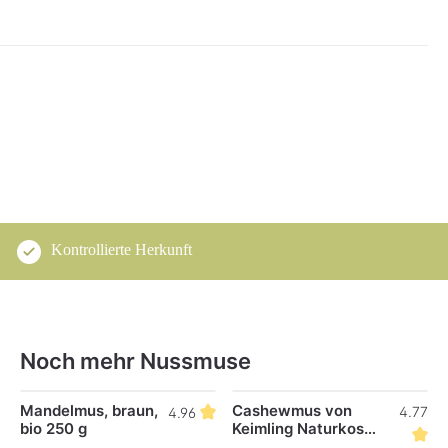
Kontrollierte Herkunft
Noch mehr Nussmuse
Produktgalerie überspringen
Mandelmus, braun,
Cashewmus von
4.77
4.96
bio 250 g
Keimling Naturkost
250 g