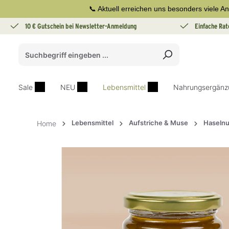
📞 Aktuell erreichen uns besonders viele An
springen
Zur Hauptnavigation springen
10 € Gutschein bei Newsletter-Anmeldung
Einfache Rat
Sale
NEU
Lebensmittel
Nahrungsergänz
Lebensmittel
Aufstriche & Muse
Haseln
Home
Bildergalerie überspringen