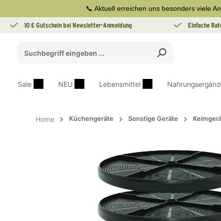
📞 Aktuell erreichen uns besonders viele An
springen
Zur Hauptnavigation springen
10 € Gutschein bei Newsletter-Anmeldung
Einfache Rat
Sale
NEU
Lebensmittel
Nahrungsergänz
Küchengeräte
Sonstige Geräte
Keimger
Home
Bildergalerie überspringen