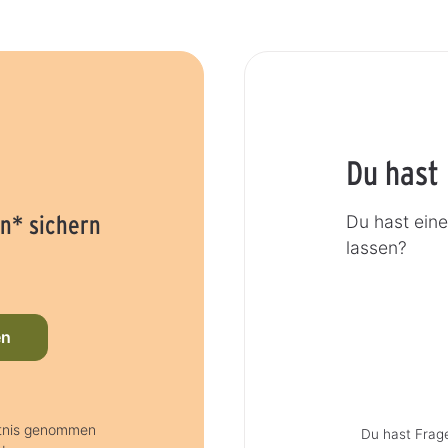
Du hast
n* sichern
Du hast ein
lassen?
en
ntnis genommen
Du hast Frag