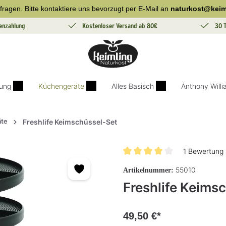
fragen. Bitte kontaktiere uns bevorzugt per E-Mail an
naturkost@keim
enzahlung
Kostenloser Versand ab 80€
30 
ung
Küchengeräte
Alles Basisch
Anthony Will
äte
Freshlife Keimschüssel-Set
1 Bewertung
Durchschnittliche Bewertung v
55010
Artikelnummer:
Freshlife Keims
49,50 €*