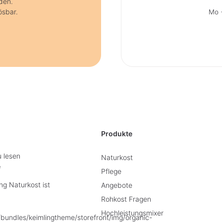
den.
ösbar.
Mo +
Produkte
u lesen
Naturkost
e
Pflege
g Naturkost ist
Angebote
Rohkost Fragen
Hochleistungsmixer