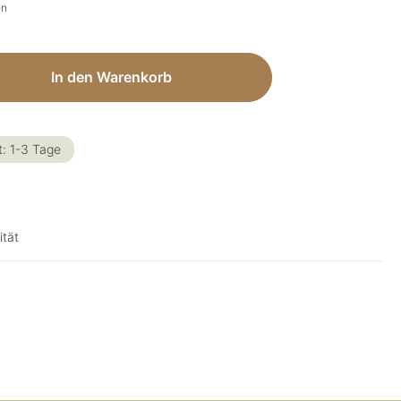
en
ib den gewünschten Wert ein oder benut
In den Warenkorb
t: 1-3 Tage
ität