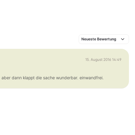
a
r
,
L
i
e
f
e
r
z
e
i
t
:
1
-
15. August 2016 14:49
3
T
a
g
e
, aber dann klappt die sache wunderbar. einwandfrei.