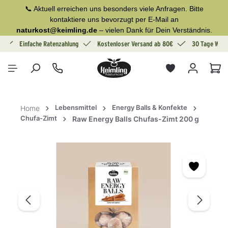
📞 Aktuell erreichen uns besonders viele Anfragen. Bitte
alt springen
kontaktiere uns bevorzugt per E-Mail an
naturkost@keimling.de
– vielen Dank für Dein Verständnis.
g
Einfache Ratenzahlung
Kostenloser Versand ab 80€
30 Tage Wide
War
Lebensmittel
Energy Balls & Konfekte
Home
Chufa-Zimt
Raw Energy Balls Chufas-Zimt 200 g
Bildergalerie überspringen