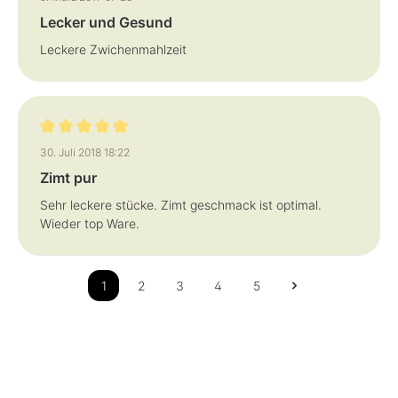
Lecker und Gesund
Leckere Zwichenmahlzeit
Bewertung mit 5 von 5 Sternen
30. Juli 2018 18:22
Zimt pur
Sehr leckere stücke. Zimt geschmack ist optimal.
Wieder top Ware.
1
2
3
4
5