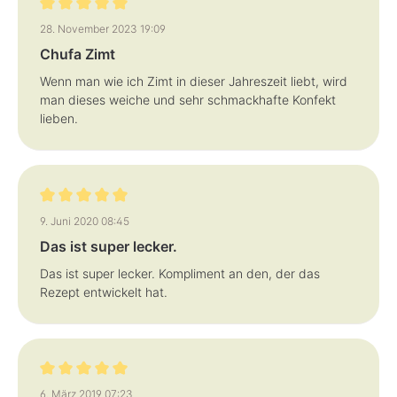
Bewertung mit 5 von 5 Sternen
28. November 2023 19:09
Chufa Zimt
Wenn man wie ich Zimt in dieser Jahreszeit liebt, wird
man dieses weiche und sehr schmackhafte Konfekt
lieben.
Bewertung mit 5 von 5 Sternen
9. Juni 2020 08:45
Das ist super lecker.
Das ist super lecker. Kompliment an den, der das
Rezept entwickelt hat.
Bewertung mit 5 von 5 Sternen
6. März 2019 07:23