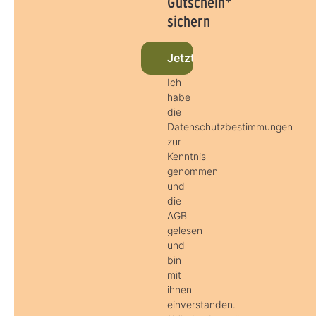
Gutschein*
sichern
Jetzt beim Newsletter anm
Ich
habe
die
Datenschutzbestimmungen
zur
Kenntnis
genommen
und
die
AGB
gelesen
und
bin
mit
ihnen
einverstanden.