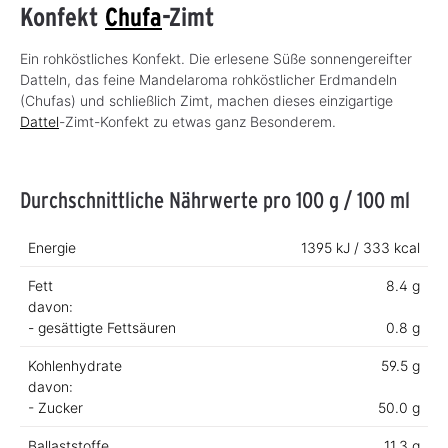
Konfekt
Chufa
-Zimt
Ein rohköstliches Konfekt. Die erlesene Süße sonnengereifter
Datteln, das feine Mandelaroma rohköstlicher Erdmandeln
(Chufas) und schließlich Zimt, machen dieses einzigartige
Dattel
-Zimt-Konfekt zu etwas ganz Besonderem.
Durchschnittliche Nährwerte pro 100 g / 100 ml
Energie
1395 kJ / 333 kcal
Fett
8.4 g
davon:
- gesättigte Fettsäuren
0.8 g
Kohlenhydrate
59.5 g
davon:
- Zucker
50.0 g
Ballaststoffe
11.3 g