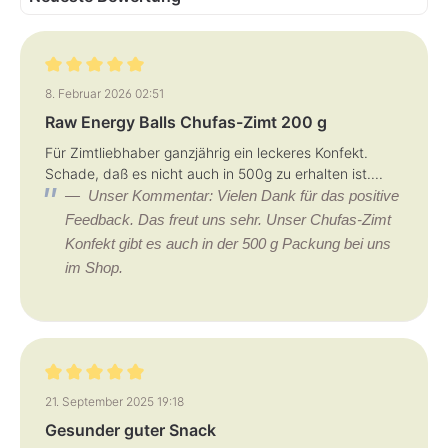
i
i
t
t
:
:
1
1
-
-
3
3
T
T
Bewertung mit 5 von 5 Sternen
a
a
8. Februar 2026 02:51
g
g
e
e
Raw Energy Balls Chufas-Zimt 200 g
Für Zimtliebhaber ganzjährig ein leckeres Konfekt.
Schade, daß es nicht auch in 500g zu erhalten ist....
Unser Kommentar: Vielen Dank für das positive
Feedback. Das freut uns sehr. Unser Chufas-Zimt
Konfekt gibt es auch in der 500 g Packung bei uns
im Shop.
Bewertung mit 5 von 5 Sternen
21. September 2025 19:18
Gesunder guter Snack