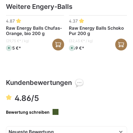
Weitere Engery-Balls
Produktgalerie überspringen
4.87
4.37
Raw Energy Balls Chufas-
Raw Energy Balls Schoko
Orange, bio 200 g
Pur 200 g
(29,75 €* / kg)
(32,45 €* / kg)
5,95 €*
6,49 €*
S
S
o
o
f
f
o
o
r
r
t
t
v
v
e
e
r
r
f
f
Kundenbewertungen
ü
ü
g
g
b
b
a
a
4.86/5
r
r
,
,
L
L
i
i
Bewertung schreiben
e
e
f
f
e
e
r
r
z
z
e
e