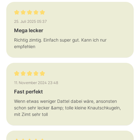
Bewertung mit 5 von 5 Sternen
25. Juli 2025 05:37
Mega lecker
Richtig zimtig. Einfach super gut. Kann ich nur
empfehlen
Bewertung mit 5 von 5 Sternen
11. November 2024 23:48
Fast perfekt
Wenn etwas weniger Dattel dabei wäre, ansonsten
schon sehr lecker &amp; tolle kleine Knautschkugeln,
mit Zimt sehr toll