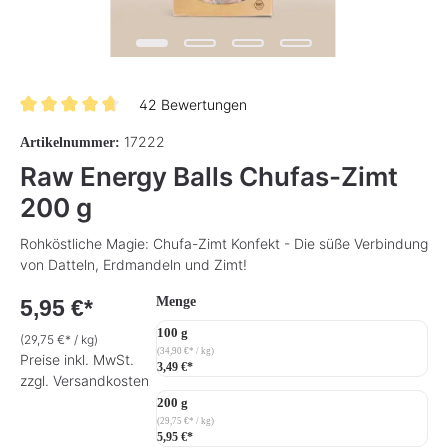
42 Bewertungen
Durchschnittliche Bewertung von 4.8 von 5 Sternen
17222
Artikelnummer:
Raw Energy Balls Chufas-Zimt
200 g
Rohköstliche Magie: Chufa-Zimt Konfekt - Die süße Verbindung
von Datteln, Erdmandeln und Zimt!
auswählen
Menge
5,95 €*
100 g
(29,75 €* / kg)
(34,90 €* / kg)
Preise inkl. MwSt.
3,49 €*
zzgl. Versandkosten
200 g
(29,75 €* / kg)
5,95 €*