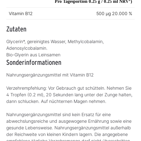
Pro Tagesportion 0.25 g / 0.25 ml
NRV
)
Vitamin B12
500 µg
20.000 %
Zutaten
Glycerin*, gereinigtes Wasser, Methylcobalamin,
Adenosylcobalamin.
Bio-Glyerin aus Leinsamen
Sonderinformationen
Nahrungsergänzungsmittel mit Vitamin B12
Verzehrempfehlung: Vor Gebrauch gut schütteln. Nehmen Sie
4 Tropfen (0.2 ml), 20 Sekunden lang unter der Zunge halten,
dann schlucken. Auf nüchternen Magen nehmen.
Nahrungsergänzungsmittel sind kein Ersatz für eine
abwechslungsreiche und ausgewogene Ernährung sowie eine
gesunde Lebensweise. Nahrungsergänzungsmittel außerhalb
der Reichweite von kleinen Kindern lagern. Die angegebene
empfohlene tägliche Verzehrsmenge darf nicht überschritten