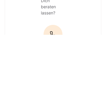
Dich
beraten
lassen?
Anrufen
E-Mail
Du hast
Fragen? Ruf
uns an!
Tel:
04161 / 51 16 0
· Du erreichst
unsere