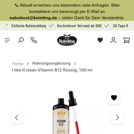
📞 Aktuell erreichen uns besonders viele Anfragen. Bitte
alt springen
kontaktiere uns bevorzugt per E-Mail an
naturkost@keimling.de
– vielen Dank für Dein Verständnis.
g
Einfache Ratenzahlung
Kostenloser Versand ab 80€
30 Tage Wide
War
Nahrungsergänzung
Home
I like it clean Vitamin B12 flüssig, 100 ml
Bildergalerie überspringen