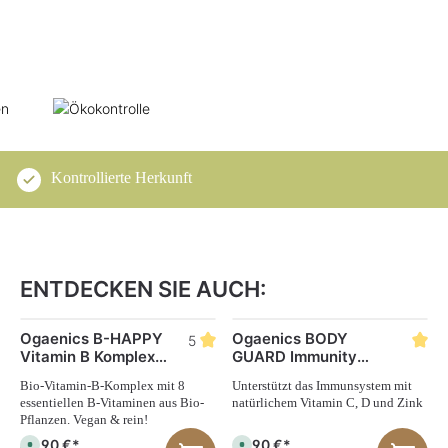
Kontrollierte Herkunft
ENTDECKEN SIE AUCH:
Produktgalerie überspringen
Ogaenics B-HAPPY
Ogaenics BODY
5
Vitamin B Komplex,
GUARD Immunity
bio 60 Kapseln
Komplex, bio 30
-
Bio-Vitamin-B-Komplex mit 8
Unterstützt das Immunsystem mit
Kapseln
essentiellen B-Vitaminen aus Bio-
natürlichem Vitamin C, D und Zink
Pflanzen. Vegan & rein!
44,90 €*
39,90 €*
S
S