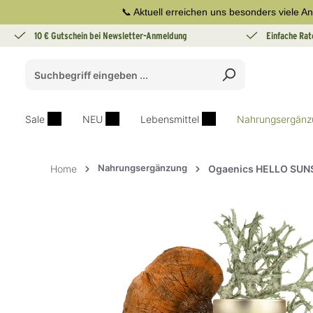
📞 Aktuell erreichen uns besonders viele An
springen
Zur Hauptnavigation springen
10 € Gutschein bei Newsletter-Anmeldung
Einfache Rat
Sale
NEU
Lebensmittel
Nahrungsergänz
Nahrungsergänzung
Home
Ogaenics HELLO SUNS
Bildergalerie überspringen