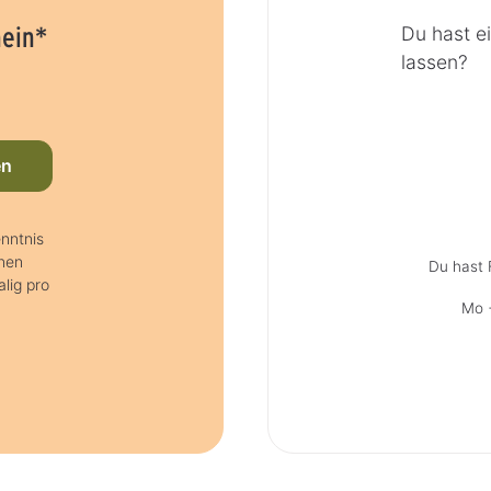
hein*
Du hast e
lassen?
en
nntnis
nen
Du hast 
lig pro
Mo +