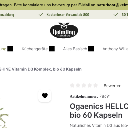
fragen. Bitte kontaktiere uns bevorzugt per E-Mail an
naturkost@keim
enzahlung
Kostenloser Versand ab 80€
30 
ung
Küchengeräte
Alles Basisch
Anthony Will
HINE Vitamin D3 Komplex, bio 60 Kapseln
Bewerten
Durchschnittliche Bewertung v
78691
Artikelnummer:
Ogaenics HELLO
bio 60 Kapseln
Natürliches Vitamin D3 aus Bio-