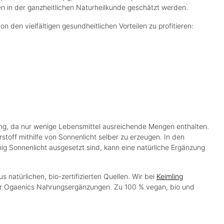
o
o
den in der ganzheitlichen Naturheilkunde geschätzt werden.
(1.995,00 €* / kg)
(446,34 €* / kg)
f
f
o
o
r
r
 den vielfältigen gesundheitlichen Vorteilen zu profitieren:
t
t
v
v
e
e
r
r
f
f
ü
ü
g
g
b
b
a
a
r
r
,
,
L
L
i
i
e
e
f
f
e
e
r
r
ring, da nur wenige Lebensmittel ausreichende Mengen enthalten.
z
z
stoff mithilfe von Sonnenlicht selber zu erzeugen. In den
e
e
i
i
g Sonnenlicht ausgesetzt sind, kann eine natürliche Ergänzung
t
t
:
:
1
1
-
-
3
3
s natürlichen, bio-zertifizierten Quellen. Wir bei
Keimling
T
T
a
a
 der Ogaenics Nahrungsergänzungen. Zu 100 % vegan, bio und
g
g
e
e