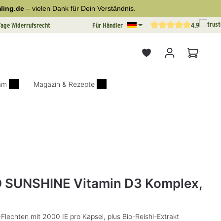
ling.de
– vielen Dank für Dein Verständnis.
Tage Widerrufsrecht
Für Händler
4.9
Durchschnittliche Bewertun
Warenkor
iam
Magazin & Rezepte
on 0 von 5 Sternen
 SUNSHINE Vitamin D3 Komplex,
Flechten mit 2000 IE pro Kapsel, plus Bio-Reishi-Extrakt