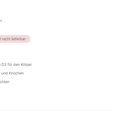
en
l nicht lieferbar.
n D3 für den Körper
n und Knochen
echten