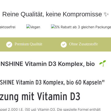
Reine Qualität, keine Kompromisse ✨
Premium Qualität
Ohne Zusatzstoffe
UNSHINE Vitamin D3 Komplex, bio
SHINE Vitamin D3 Komplex, bio 60 Kapseln"
Ogaenics BODY
Ogaenics BONE
5
GUARD Immunity
NANZA Calcium
zung mit Vitamin D3
Komplex, bio 30
Komplex, bio 120
Unterstützt das Immunsystem mit
Natürliches Calcium aus Bio-Algen
Kapseln
Kapseln
io-
natürlichem Vitamin C, D und Zink
Extrakt, unterstützt durch
Magnesium und Vitamin D3
sel 2.000 I.E. (50 µg) Vitamin D3. Die spezielle Formel enthält
39,90 €*
54,90 €*
S
S