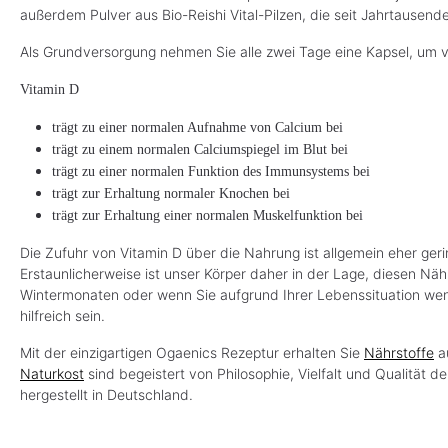
o
o
außerdem Pulver aus Bio-Reishi Vital-Pilzen, die seit Jahrtausen
(446,34 €* / kg)
(1.650,74 €* / kg)
f
f
o
o
r
r
Als Grundversorgung nehmen Sie alle zwei Tage eine Kapsel, um von
t
t
v
v
e
e
Vitamin D
r
r
f
f
ü
ü
trägt zu einer normalen Aufnahme von Calcium bei
g
g
b
b
trägt zu einem normalen Calciumspiegel im Blut bei
a
a
r
r
trägt zu einer normalen Funktion des Immunsystems bei
,
,
L
L
trägt zur Erhaltung normaler Knochen bei
i
i
e
e
trägt zur Erhaltung einer normalen Muskelfunktion bei
f
f
e
e
r
r
Die Zufuhr von Vitamin D über die Nahrung ist allgemein eher ge
z
z
Erstaunlicherweise ist unser Körper daher in der Lage, diesen Nähr
e
e
i
i
Wintermonaten oder wenn Sie aufgrund Ihrer Lebenssituation weni
t
t
:
:
hilfreich sein.
1
1
-
-
3
3
Mit der einzigartigen Ogaenics Rezeptur erhalten Sie
Nährstoffe
au
T
T
a
a
Naturkost
sind begeistert von Philosophie, Vielfalt und Qualität
g
g
hergestellt in Deutschland.
e
e