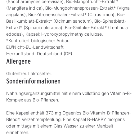
(Saccharomyces cerevisiae), Bio-Mangofrucht-Extrakt*
(Mangifera indica), Bio-Mungbohnensprossen-Extrakt* (Vigna
angularis), Bio-Zitronenschalen-Extrakt* (Citrus limon), Bio-
Basilikumblatt-Extrakt* (Ocimum sanctum), Bio-Spinatblatt-
Extrakt* (Spinacia oleracea), Bio-Shiitake-Extrakt* (Lentinula
edodes), Kapsel: Hydroxypropylmethylcellulose.
*Kontrolliert biologischer Anbau
EU/Nicht-EU-Landwirtschaft
Herkunftsland:
Deutschland (DE)
Allergene
Glutenfrei. Laktosefrei.
Sonderinformationen
Nahrungsergänzungsmittel mit einem vollständigen Vitamin-B-
Komplex aus Bio-Pflanzen.
Eine Kapsel enthält 373 mg Ogaenics Bio-Vitamin-B-Pflanzen-
Blend*. Verzehrempfehlung: Eine Kapsel B-HAPPY morgens
oder mittags mit einem Glas Wasser zu einer Mahlzeit
einnehmen.