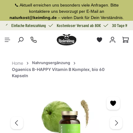
📞 Aktuell erreichen uns besonders viele Anfragen. Bitte
alt springen
kontaktiere uns bevorzugt per E-Mail an
naturkost@keimling.de
– vielen Dank für Dein Verständnis.
g
Einfache Ratenzahlung
Kostenloser Versand ab 80€
30 Tage Wide
War
Nahrungsergänzung
Home
Ogaenics B-HAPPY Vitamin B Komplex, bio 60
Kapseln
Bildergalerie überspringen