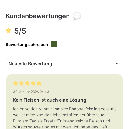
v
v
e
e
r
r
f
f
Kundenbewertungen
ü
ü
g
g
b
b
a
a
5/5
r
r
,
,
L
L
i
i
Bewertung schreiben
e
e
f
f
e
e
r
r
z
z
e
e
i
i
t
t
:
:
1
1
-
-
3
3
T
T
a
a
Bewertung mit 5 von 5 Sternen
30. Januar 2026 06:43
g
g
e
e
Kein Fleisch ist auch eine Lösung
Ich habe den Vitaminkomplex Bhappy Keimling gekauft,
weil er mich von den Inhaltsstoffen her überzeugt. 1
Euro am Tag als Ersatz für irgendwelche Fleisch und
Wurstprodukte sind es mir wert. Ich habe das Gefühl