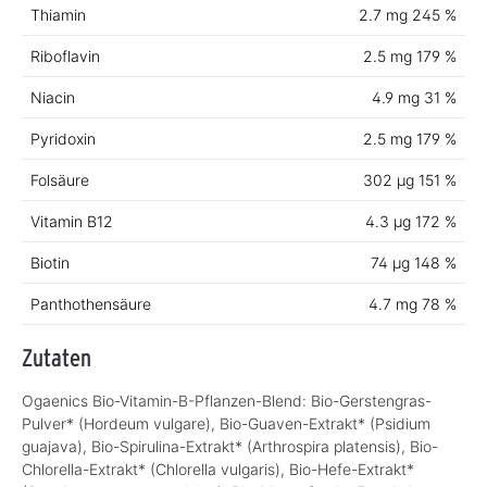
Thiamin
2.7 mg
245 %
Riboflavin
2.5 mg
179 %
Niacin
4.9 mg
31 %
Pyridoxin
2.5 mg
179 %
Folsäure
302 µg
151 %
Vitamin B12
4.3 µg
172 %
Biotin
74 µg
148 %
Panthothensäure
4.7 mg
78 %
Zutaten
Ogaenics Bio-Vitamin-B-Pflanzen-Blend: Bio-Gerstengras-
Pulver* (Hordeum vulgare), Bio-Guaven-Extrakt* (Psidium
guajava), Bio-Spirulina-Extrakt* (Arthrospira platensis), Bio-
Chlorella-Extrakt* (Chlorella vulgaris), Bio-Hefe-Extrakt*