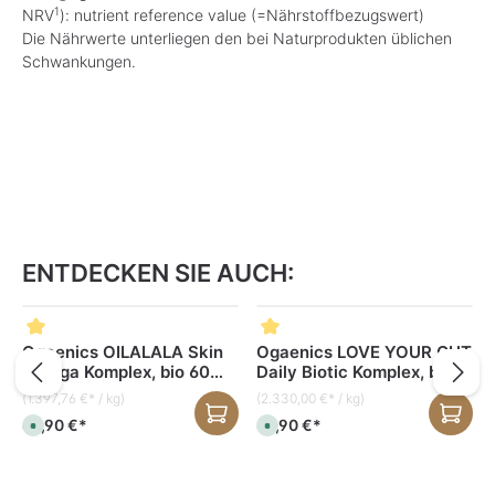
1
NRV
): nutrient reference value (=Nährstoffbezugswert)
Die Nährwerte unterliegen den bei Naturprodukten üblichen
Schwankungen.
ENTDECKEN SIE AUCH:
Produktgalerie überspringen
Ogaenics OILALALA Skin
Ogaenics LOVE YOUR GUT
Omega Komplex, bio 60
Daily Biotic Komplex, bio
Kapseln
60 Kapseln
(1.397,76 €* / kg)
(2.330,00 €* / kg)
49,90 €*
69,90 €*
S
S
o
o
f
f
o
o
r
r
t
t