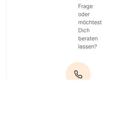
Frage
oder
möchtest
Dich
beraten
lassen?
Anrufen
E-Mail
Du