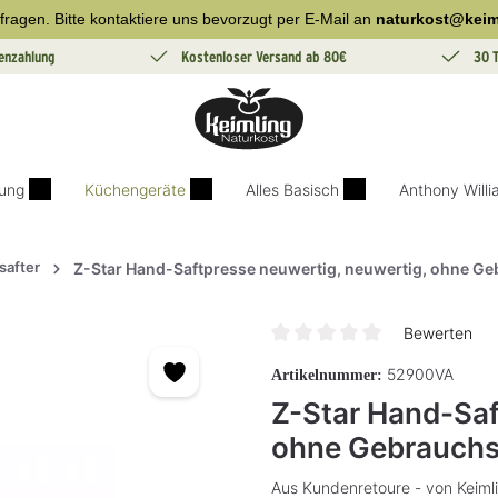
fragen. Bitte kontaktiere uns bevorzugt per E-Mail an
naturkost@keim
enzahlung
Kostenloser Versand ab 80€
30 
ung
Küchengeräte
Alles Basisch
Anthony Will
safter
Z-Star Hand-Saftpresse neuwertig, neuwertig, ohne G
Bewerten
Durchschnittliche Bewertung v
52900VA
Artikelnummer:
Z-Star Hand-Saf
ohne Gebrauch
Aus Kundenretoure - von Keimli