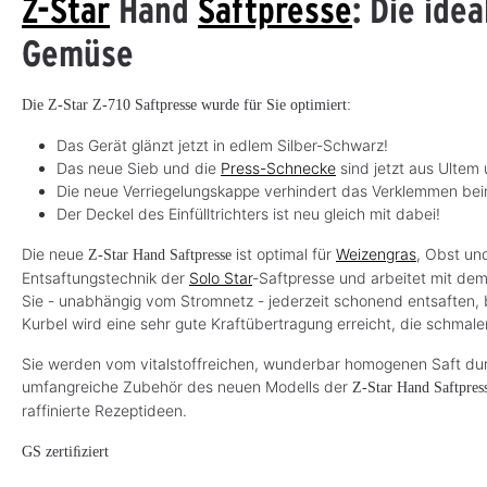
Z-Star
Hand
Saftpresse
: Die ide
Gemüse
Die Z-Star Z-710 Saftpresse wurde für Sie optimiert:
Das Gerät glänzt jetzt in edlem Silber-Schwarz!
Das neue Sieb und die
Press-Schnecke
sind jetzt aus Ultem
Die neue Verriegelungskappe verhindert das Verklemmen be
Der Deckel des Einfülltrichters ist neu gleich mit dabei!
Die neue
ist optimal für
Weizengras
, Obst un
Z-Star Hand
Saftpresse
Entsaftungstechnik der
Solo Star
-Saftpresse und arbeitet mit de
Sie - unabhängig vom Stromnetz - jederzeit schonend entsaften, 
Kurbel wird eine sehr gute Kraftübertragung erreicht, die schmal
Sie werden vom vitalstoffreichen, wunderbar homogenen Saft durc
umfangreiche Zubehör des neuen Modells der
Z-Star Hand Saftpres
raffinierte Rezeptideen.
GS zertiﬁziert