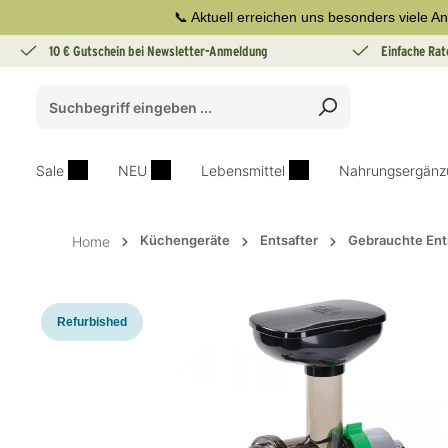
📞 Aktuell erreichen uns besonders viele An
springen
Zur Hauptnavigation springen
10 € Gutschein bei Newsletter-Anmeldung
Einfache Rat
Sale
NEU
Lebensmittel
Nahrungsergänz
Küchengeräte
Entsafter
Gebrauchte Ent
Home
Bildergalerie überspringen
Refurbished