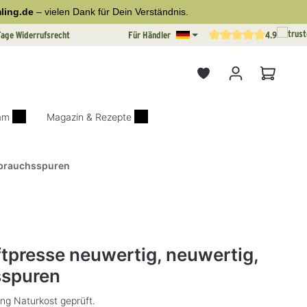
ling.de
– vielen Dank für Dein Verständnis.
Tage Widerrufsrecht
Für Händler
4.9
Durchschnittliche Bewertun
Warenkor
iam
Magazin & Rezepte
ebrauchsspuren
on 0 von 5 Sternen
tpresse neuwertig, neuwertig,
sspuren
ng Naturkost geprüft.