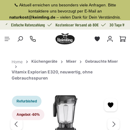
📞 Aktuell erreichen uns besonders viele Anfragen. Bitte
alt springen
kontaktiere uns bevorzugt per E-Mail an
naturkost@keimling.de
– vielen Dank für Dein Verständnis.
g
Einfache Ratenzahlung
Kostenloser Versand ab 80€
30 Tage Wide
War
Küchengeräte
Mixer
Gebrauchte Mixer
Home
Vitamix Explorian E320, neuwertig, ohne
Gebrauchsspuren
Bildergalerie überspringen
Refurbished
Angebot
-60%