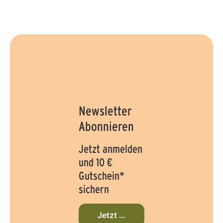
-
3
T
a
g
e
Newsletter
Abonnieren
Jetzt anmelden
und 10 €
Gutschein*
sichern
Jetzt beim Newsletter anmelden