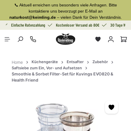
📞 Aktuell erreichen uns besonders viele Anfragen. Bitte
alt springen
kontaktiere uns bevorzugt per E-Mail an
naturkost@keimling.de
– vielen Dank für Dein Verständnis.
g
Einfache Ratenzahlung
Kostenloser Versand ab 80€
30 Tage Wide
War
Küchengeräte
Entsafter
Zubehör
Home
Saftsiebe zum Ein, Vor- und Aufsetzen
Smoothie & Sorbet Filter-Set für Kuvings EVO820 &
Health Friend
Bildergalerie überspringen