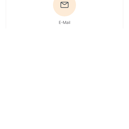
E-Mail
Du hast Fragen?
Ruf uns an!
Tel:
04161 / 51 16 0
· Du
erreichst unsere
Experten
Mo + Do 9 - 16 Uhr,
Di, Mi und Fr 9 - 13
Uhr