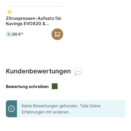
Produktgalerie überspringen
Zitruspressen-Aufsatz für
Kuvings EVO820 &
HealthFriend
59,00 €*
S
o
f
o
r
t
v
e
r
f
Kundenbewertungen
ü
g
b
a
r
Bewertung schreiben
,
L
i
e
f
e
Keine Bewertungen gefunden. Teile Deine
r
z
Erfahrungen mit anderen.
e
i
t
:
1