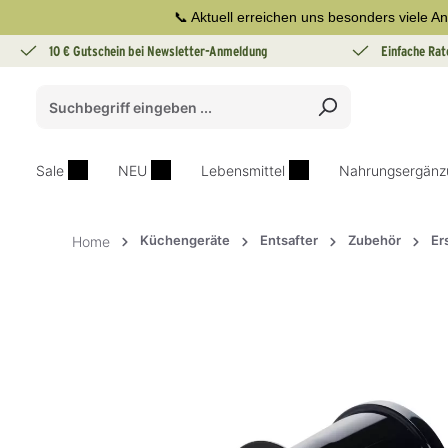
📞 Aktuell erreichen uns besonders viele An
springen
Zur Hauptnavigation springen
10 € Gutschein bei Newsletter-Anmeldung
Einfache Rat
Sale
NEU
Lebensmittel
Nahrungsergänz
Küchengeräte
Entsafter
Zubehör
Er
Home
Bildergalerie überspringen