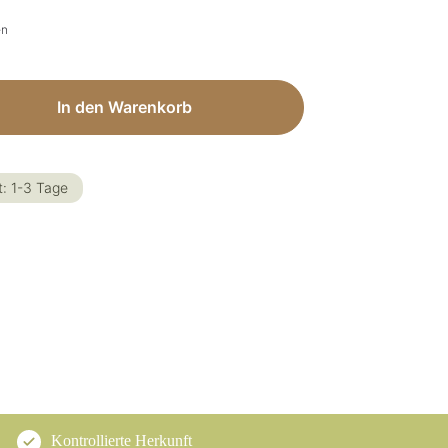
en
ib den gewünschten Wert ein oder benut
In den Warenkorb
t: 1-3 Tage
Kontrollierte Herkunft