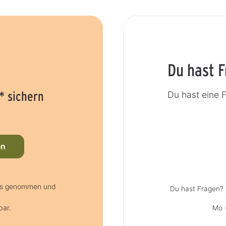
Du hast 
* sichern
Du hast eine 
en
nis genommen und
Du hast Fragen? 
bar.
Mo +