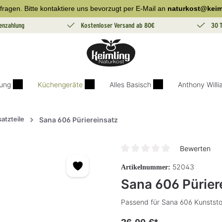
fragen. Bitte kontaktiere uns bevorzugt per E-Mail an
naturkost@keim
enzahlung
Kostenloser Versand ab 80€
30 
ung
Küchengeräte
Alles Basisch
Anthony Will
satzteile
Sana 606 Püriereinsatz
Bewerten
Durchschnittliche Bewertung v
52043
Artikelnummer:
Sana 606 Pürier
Passend für Sana 606 Kunststof