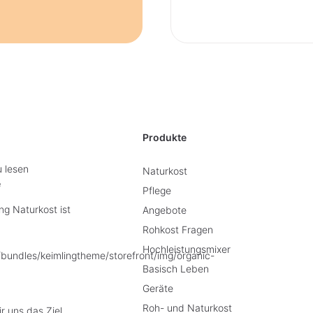
Produkte
u lesen
Naturkost
e
Pflege
g Naturkost ist
Angebote
Rohkost Fragen
Hochleistungsmixer
Basisch Leben
Geräte
Roh- und Naturkost
r uns das Ziel