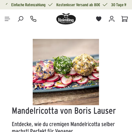
g
Einfache Ratenzahlung
Kostenloser Versand ab 80€
30 Tage Wide
alt springen
War
Bildergalerie überspringen
Mandelricotta von Boris Lauser
Entdecke, wie du cremigen Mandelricotta selber
machst! Perfekt für Veganer.