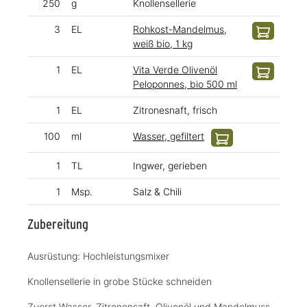
250
g
Knollensellerie
3
EL
Rohkost-Mandelmus,
weiß bio, 1 kg
1
EL
Vita Verde Olivenöl
Peloponnes, bio 500 ml
1
EL
Zitronesnaft, frisch
100
ml
Wasser, gefiltert
1
TL
Ingwer, gerieben
1
Msp.
Salz & Chili
Zubereitung
Ausrüstung: Hochleistungsmixer
Knollensellerie in grobe Stücke schneiden
Zuerst Wasser, Zitronensaft, Olivenöl und Mandelmuss