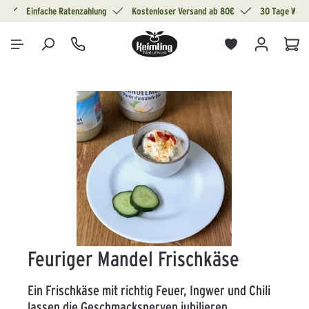
g
Einfache Ratenzahlung
Kostenloser Versand ab 80€
30 Tage Wide
alt springen
War
Bildergalerie überspringen
Feuriger Mandel Frischkäse
Ein Frischkäse mit richtig Feuer, Ingwer und Chili
lassen die Geschmacksnerven jubilieren.